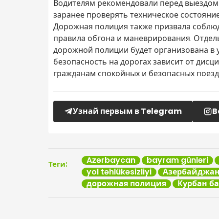
Водителям рекомендовали перед выездом 
заранее проверять техническое состояние
Дорожная полиция также призвала соблюд
правила обгона и маневрирования. Отдел
дорожной полиции будет организована в у
безопасность на дорогах зависит от дисц
гражданам спокойных и безопасных поезд
Узнай первым в Telegram
B
Azərbaycan
bayram günləri
Теги:
yol təhlükəsizliyi
Азербайджа
дорожная полиция
Курбан б