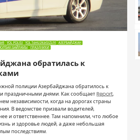
LƏR
YOL POLISI
YOL TƏHLÜKƏSIZLIYI
АЗЕРБАЙДЖАН
КУРБАН БАЙРАМЫ
ПРАЗДНИКИ
йджана обратилась к
иками
ожной полиции Азербайджана обратилось к
и праздничными днями. Как сообщает
Report
,
ем независимости, когда на дорогах страны
ия. В ведомстве призвали водителей,
ее и ответственнее. Там напомнили, что любое
изнь и здоровье людей, а даже небольшая
лым последствиям.