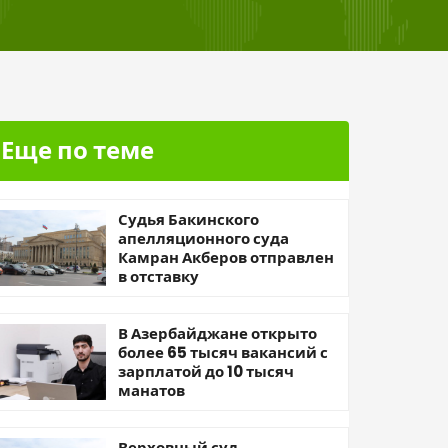
Еще по теме
Судья Бакинского
апелляционного суда
Камран Акберов отправлен
в отставку
В Азербайджане открыто
более 65 тысяч вакансий с
зарплатой до 10 тысяч
манатов
Верховный суд