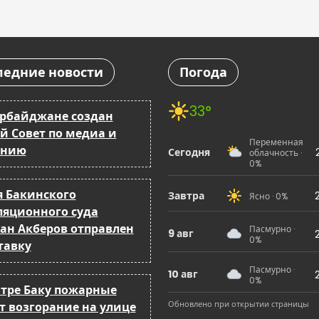
ледние новости
Погода
33°
ербайджане создан
й Совет по медиа и
Переменная
анию
Сегодня
облачность ·
0%
я Бакинского
Завтра
Ясно · 0%
ляционного суда
ан Акберов отправлен
Пасмурно ·
9 авг
0%
тавку
Пасмурно ·
10 авг
0%
нтре Баку пожарные
Обновлено при открытии страницы
т возгорание на улице