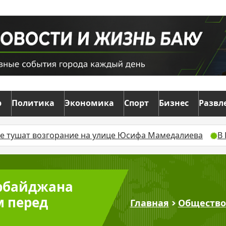
р
Политика
Экономика
Спорт
Бизнес
Развл
тушат возгорание на улице Юсифа Мамедалиева
В Бак
рбайджана
м перед
Главная
>
Общество