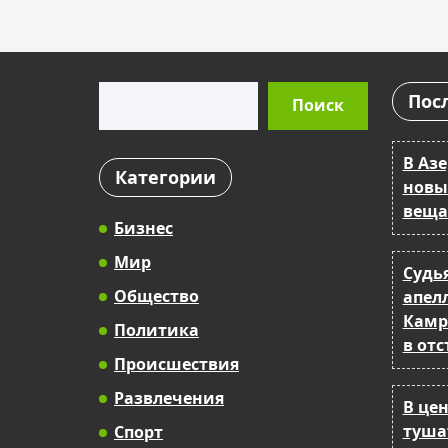
Поиск
Пос
Поиск
В Аз
Категории
новы
вещ
Бизнес
Мир
Судь
Общество
апел
Камр
Политика
в отс
Происшествия
Развлечения
В це
туша
Спорт