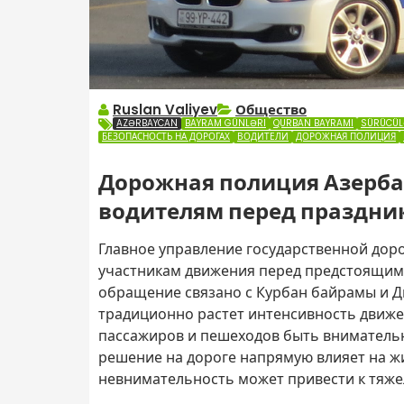
Ruslan Valiyev
Общество
AZƏRBAYCAN
BAYRAM GÜNLƏRI
QURBAN BAYRAMI
SÜRÜCÜ
БЕЗОПАСНОСТЬ НА ДОРОГАХ
ВОДИТЕЛИ
ДОРОЖНАЯ ПОЛИЦИЯ
Дорожная полиция Азерба
водителям перед праздн
Главное управление государственной дор
участникам движения перед предстоящим
обращение связано с Курбан байрамы и Дн
традиционно растет интенсивность движен
пассажиров и пешеходов быть внимательн
решение на дороге напрямую влияет на ж
невнимательность может привести к тяже