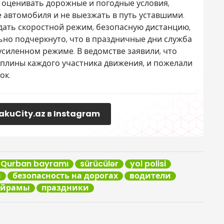
оценивать дорожные и погодные условия,
 автомобиля и не выезжать в путь уставшими.
ать скоростной режим, безопасную дистанцию,
ьно подчеркнуто, что в праздничные дни служба
силенном режиме. В ведомстве заявили, что
иплины каждого участника движения, и пожелали
ок.
akuCity.az в Instagram
Qurban bayramı
sürücülər
yol polisi
н
безопасность на дорогах
водители
айрамы
праздники