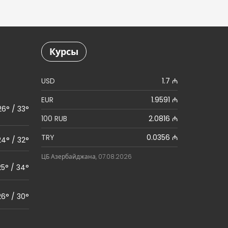
Курсы
USD
1.7 ₼
EUR
1.9591 ₼
26° / 33°
100 RUB
2.0816 ₼
TRY
0.0356 ₼
24° / 32°
ЦБ Азербайджана, 07.08.2026
25° / 34°
26° / 30°