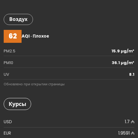
Воздух
62
AQI · Плохое
PM2.5
15.9 µg/m³
PM10
36.1 µg/m³
UV
8.1
Обновлено при открытии страницы
Курсы
USD
1.7 ₼
EUR
1.9591 ₼