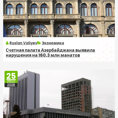
Ruslan Valiyev
Экономика
Счетная палата Азербайджана выявила
нарушения на 160,3 млн манатов
25
ИЮЛ
2026