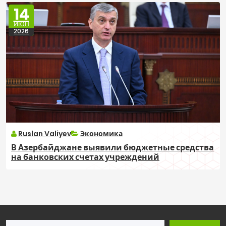
14
ИЮН
2026
Ruslan Valiyev
Экономика
В Азербайджане выявили бюджетные средства
на банковских счетах учреждений
Поиск