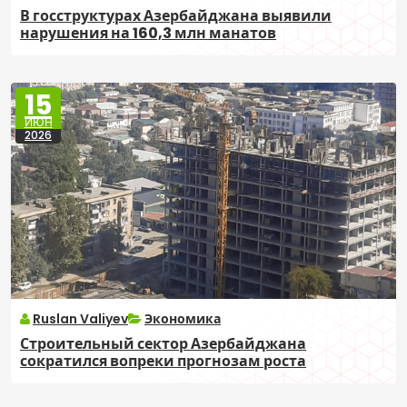
В госструктурах Азербайджана выявили
нарушения на 160,3 млн манатов
15
ИЮН
2026
Ruslan Valiyev
Экономика
Строительный сектор Азербайджана
сократился вопреки прогнозам роста