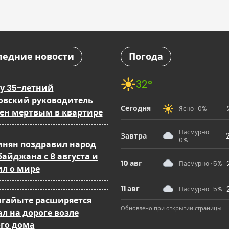
ледние новости
Погода
32°
ку 35-летний
овский руководитель
Сегодня
Ясно · 0%
ен мертвым в квартире
Пасмурно ·
Завтра
0%
нян поздравил народ
байджана с 8 августа и
10 авг
Пасмурно · 5%
ил о мире
11 авг
Пасмурно · 5%
мгайыте расширяется
Обновлено при открытии страницы
л на дороге возле
го дома