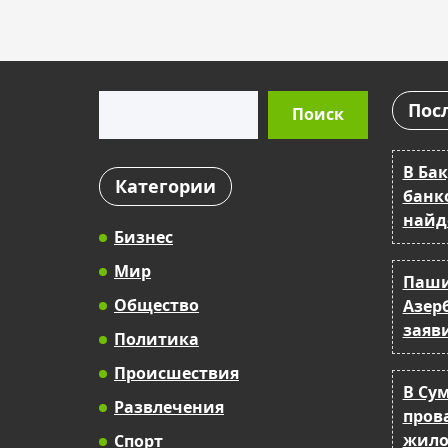
Поиск
Пос
Поиск
В Ба
Категории
банк
найд
Бизнес
Мир
Паши
Общество
Азер
заяв
Политика
Происшествия
В Су
Развлечения
прова
жило
Спорт