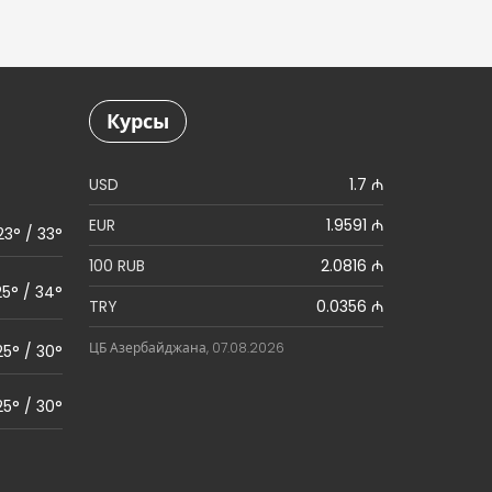
Курсы
USD
1.7 ₼
EUR
1.9591 ₼
23° / 33°
100 RUB
2.0816 ₼
25° / 34°
TRY
0.0356 ₼
ЦБ Азербайджана, 07.08.2026
25° / 30°
25° / 30°