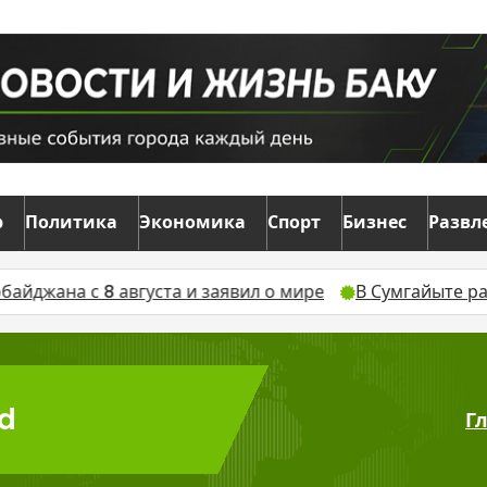
р
Политика
Экономика
Спорт
Бизнес
Развл
с 8 августа и заявил о мире
В Сумгайыте расширяетс
ıd
Г