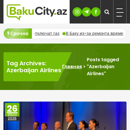
Skip
to
content
Срочно
 временно отключат газ
В Баку из-за ремонта временно изм
Posts tagged
Tag Archives:
Главная
>
"Azerbaijan
Azerbaijan Airlines
Airlines"
26
ИЮН
2026