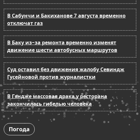
В Сабунчи и Бакиханове 7 августа временно
отключат газ
В Баку из-за ремонта временно изменят
движение шести автобусных маршрутов
Суд оставил без движения жалобу Севиндж
Гусейновой против журналистки
В Гяндже массовая драка у ресторана
закончилась гибелью человека
Погода