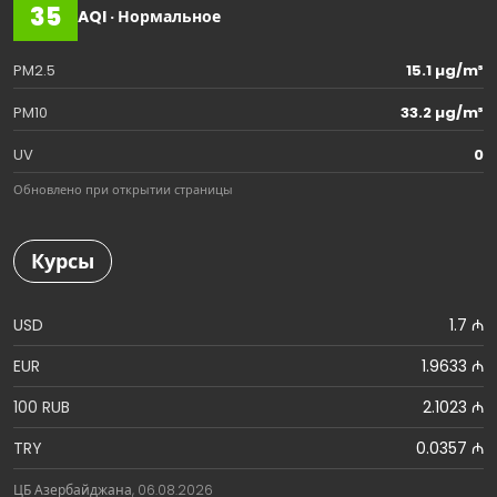
35
AQI · Нормальное
PM2.5
15.1 µg/m³
PM10
33.2 µg/m³
UV
0
Обновлено при открытии страницы
Курсы
USD
1.7 ₼
EUR
1.9633 ₼
100 RUB
2.1023 ₼
TRY
0.0357 ₼
ЦБ Азербайджана, 06.08.2026