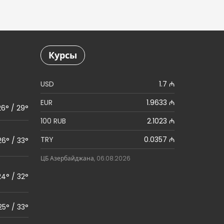
Курсы
USD
1.7 ₼
EUR
1.9633 ₼
26° / 29°
100 RUB
2.1023 ₼
TRY
0.0357 ₼
26° / 33°
ЦБ Азербайджана, 06.08.2026
24° / 32°
25° / 33°