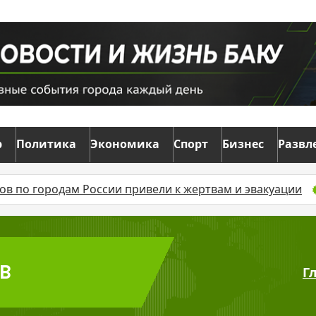
р
Политика
Экономика
Спорт
Бизнес
Развл
одам России привели к жертвам и эвакуации
В Азерб
 B
Г