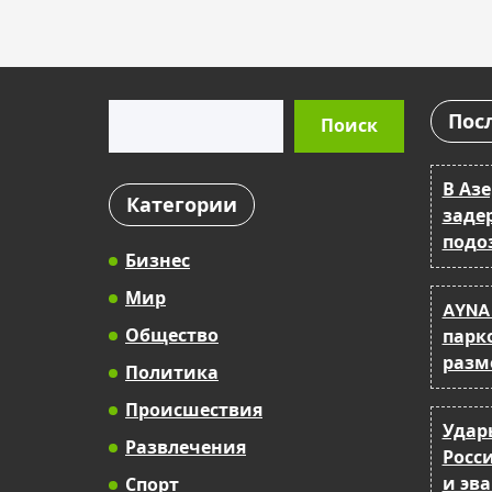
Поиск
Пос
Поиск
В Аз
Категории
заде
подо
Бизнес
Мир
AYNA
Общество
парк
разм
Политика
Происшествия
Удар
Развлечения
Росс
и эв
Спорт