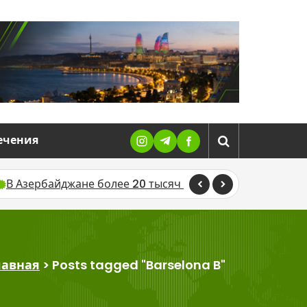
ечения
айджане более 20 тысяч человек получили пенсию проа
лавная
>
Posts tagged "Barselona B"