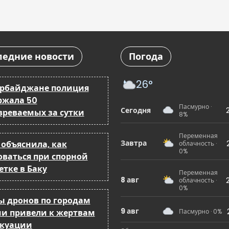
ледние новости
Погода
26°
ербайджане полиция
ржала 50
Пасмурно ·
Сегодня
зреваемых за сутки
8%
Переменная
Завтра
 объяснила, как
облачность ·
0%
оваться при спорной
етке в Баку
Переменная
8 авг
облачность ·
0%
ы дронов по городам
9 авг
ии привели к жертвам
Пасмурно · 0%
акуации