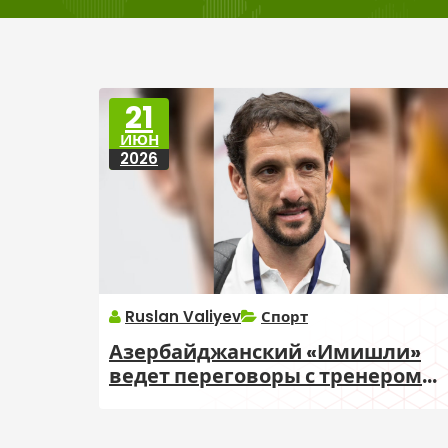
21
ИЮН
2026
Ruslan Valiyev
Спорт
Азербайджанский «Имишли»
ведет переговоры с тренером
«Барселоны B»