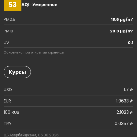
53
AQI · Умеренное
PM2.5
18.6 µg/m³
PM10
29.3 µg/m³
UV
0.1
Обновлено при открытии страницы
Курсы
USD
1.7 ₼
EUR
1.9633 ₼
100 RUB
2.1023 ₼
TRY
0.0357 ₼
ЦБ Азербайджана, 06.08.2026