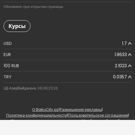
Обновлено при открытии страницы
Курсы
USD
1.7 ₼
EUR
1.9633 ₼
100 RUB
2.1023 ₼
TRY
0.0357 ₼
ЦБ Азербайджана, 06.08.2026
О BakuCity.az
|
Размещение рекламы
|
Политика конфиденциальности
|
Пользовательское соглашение
|
Правила использования материалов
|
Сообщить об ошибке