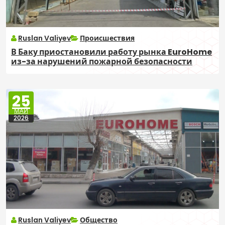
Ruslan Valiyev
Происшествия
В Баку приостановили работу рынка EuroHome
из-за нарушений пожарной безопасности
25
МАЙ
2026
Ruslan Valiyev
Общество