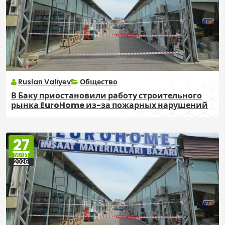
Ruslan Valiyev
Общество
В Баку приостановили работу строительного
рынка EuroHome из-за пожарных нарушений
27
МАЙ
2026