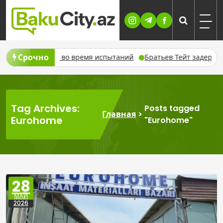
Skip
to
content
Срочно
пожар во время испытаний
Братьев Тейт задержали в США п
Tag Archives:
Posts tagged
Главная
>
Eurohome
"Eurohome"
28
МАЙ
2026