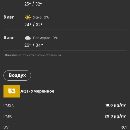
25° / 32°
8 авг
Ясно · 0%
24° / 32°
9 авг
Пасмурно · 0%
26° / 34°
Обновлено при открытии страницы
Воздух
53
AQI · Умеренное
PM2.5
18.6 µg/m³
PM10
29.3 µg/m³
UV
0.1