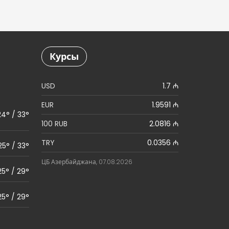
Курсы
USD
1.7 ₼
EUR
1.9591 ₼
24° / 33°
100 RUB
2.0816 ₼
TRY
0.0356 ₼
25° / 33°
ЦБ Азербайджана, 07.08.2026
25° / 29°
25° / 29°