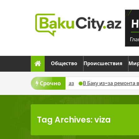
Skip
to
content
Общество
Происшествия
Ми
Срочно
а временно отключат газ
В Баку из-за ремонта врем
Tag Archives: viza