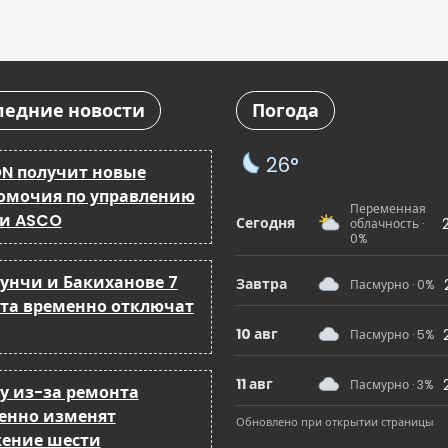
ледние новости
Погода
26°
N получит новые
омочия по управлению
Переменная
 и ASCO
Сегодня
облачность ·
0%
бунчи и Бакиханове 7
Завтра
Пасмурно · 0%
ста временно отключат
10 авг
Пасмурно · 5%
11 авг
Пасмурно · 3%
ку из-за ремонта
енно изменят
Обновлено при открытии страницы
ение шести