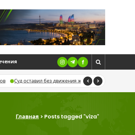
ечения
Суд оставил без движения жалобу Севиндж Гусейновой 
Главная
>
Posts tagged "viza"