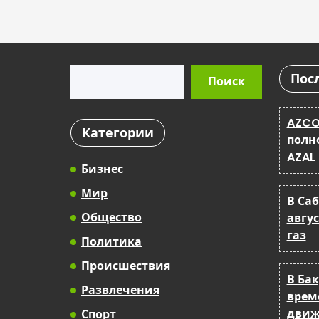
Поиск
Пос
Поиск
AZCO
Категории
полн
AZAL
Бизнес
Мир
В Са
Общество
авгу
газ
Политика
Происшествия
В Ба
Развлечения
врем
движ
Спорт