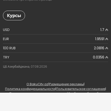
Курсы
USD
1.7 ₼
EUR
1.9591 ₼
100 RUB
2.0816 ₼
TRY
0.0356 ₼
ЦБ Азербайджана, 07.08.2026
О BakuCity.az
|
Размещение рекламы
|
Политика конфиденциальности
|
Пользовательское соглашение
|
Правила использования материалов
|
Сообщить об ошибке
Copyright © BakuCity.az | Powered by BakuCity.az