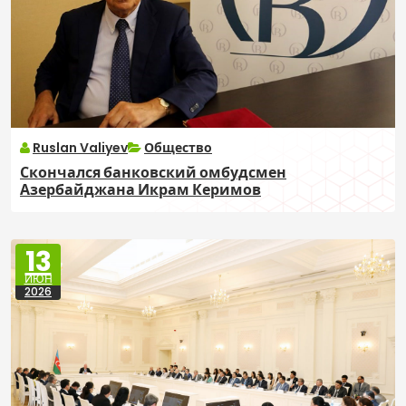
Ruslan Valiyev
Общество
Скончался банковский омбудсмен
Азербайджана Икрам Керимов
13
ИЮН
2026