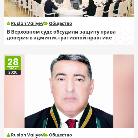
Ruslan Valiyev
Общество
В Верховном суде обсудили защиту права
доверия в административной практике
28
МАЙ
2026
Ruslan Valiyev
Общество