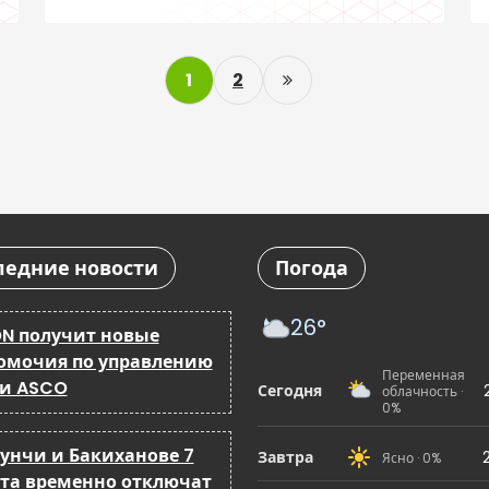
году
P
1
2
o
s
t
s
ледние новости
Погода
p
a
26°
N получит новые
омочия по управлению
g
Переменная
 и ASCO
Сегодня
облачность ·
0%
i
бунчи и Бакиханове 7
n
Завтра
Ясно · 0%
ста временно отключат