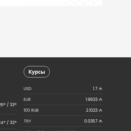
Бакинского метро
Курсы
USD
1.7 ₼
EUR
1.9633 ₼
26° / 33°
100 RUB
2.1023 ₼
TRY
0.0357 ₼
24° / 32°