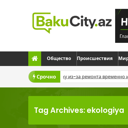
Skip
to
content
Общество
Происшествия
Ми
Срочно
у из-за ремонта временно изменят движение шести авт
Tag Archives: ekologiya