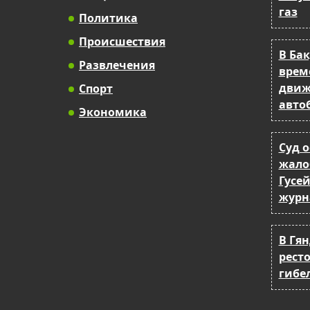
газ
Политика
Происшествия
В Ба
Развлечения
врем
движ
Спорт
авто
Экономика
Суд 
жало
Гусе
журн
В Гя
рест
гибе