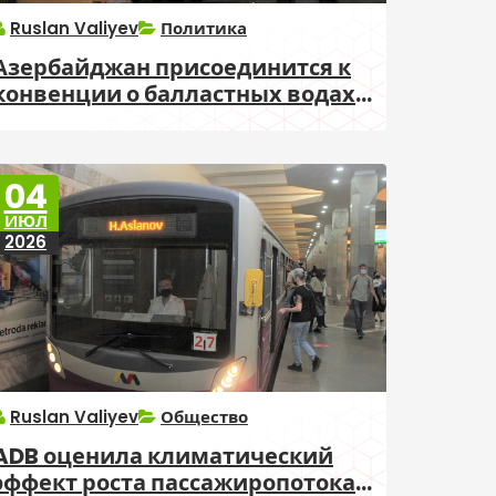
Ruslan Valiyev
Политика
Азербайджан присоединится к
конвенции о балластных водах
судов
04
ИЮЛ
2026
Ruslan Valiyev
Общество
ADB оценила климатический
эффект роста пассажиропотока