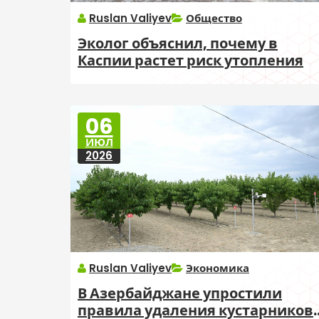
Ruslan Valiyev
Общество
Эколог объяснил, почему в
Каспии растет риск утопления
06
ИЮЛ
2026
Ruslan Valiyev
Экономика
В Азербайджане упростили
правила удаления кустарников