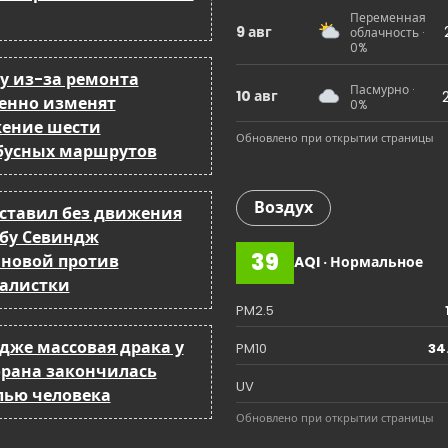
a
Переменная
9 авг
облачность ·
t
0%
ку из-за ремонта
i
Пасмурно ·
10 авг
енно изменят
0%
ение шести
o
Обновлено при открытии страницы
бусных маршрутов
n
Воздух
оставил без движения
бу Севиндж
39
йновой против
AQI · Нормальное
алистки
PM2.5
ндже массовая драка у
PM10
34
орана закончилась
UV
лью человека
Обновлено при открытии страницы