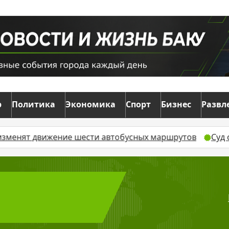
р
Политика
Экономика
Спорт
Бизнес
Развл
обусных маршрутов
Суд оставил без движения жалоб