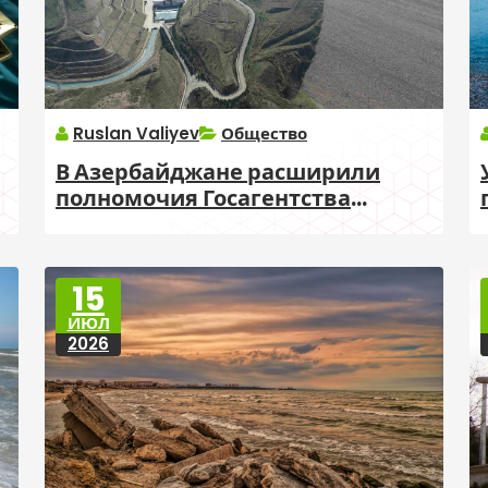
Ruslan Valiyev
Общество
В Азербайджане расширили
полномочия Госагентства
водных ресурсов
15
ИЮЛ
2026