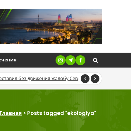
ечения
у Севиндж Гусейновой против журналистки
В Гяндже м
Главная
>
Posts tagged "ekologiya"