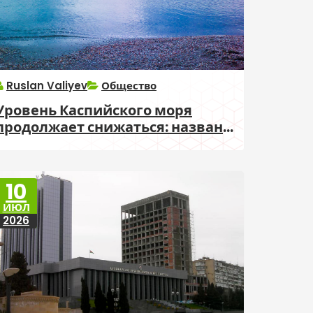
Ruslan Valiyev
Общество
Уровень Каспийского моря
продолжает снижаться: названы
риски для Азербайджана
10
ИЮЛ
2026