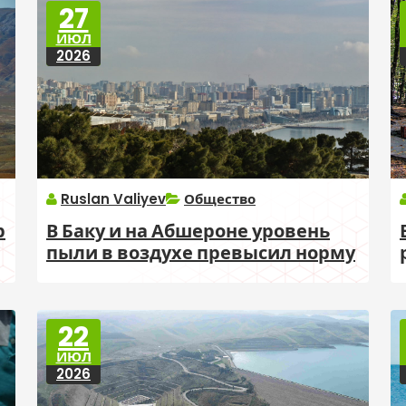
27
ИЮЛ
2026
Ruslan Valiyev
Общество
В Баку и на Абшероне уровень
р
пыли в воздухе превысил норму
22
ИЮЛ
2026