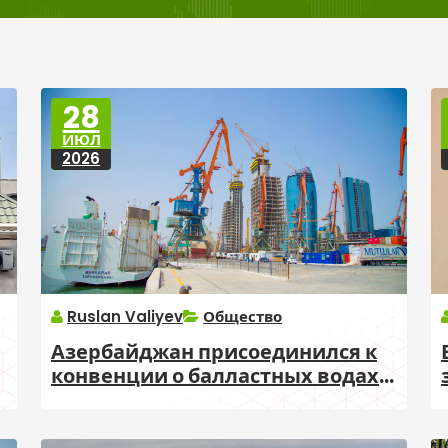
28
ИЮЛ
2026
Ruslan Valiyev
Общество
Азербайджан присоединился к
конвенции о балластных водах
судов