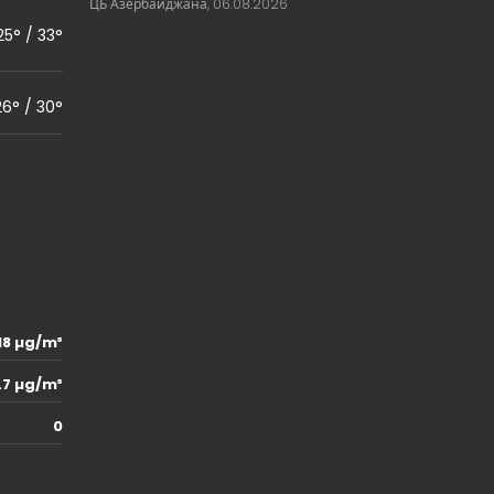
ЦБ Азербайджана, 06.08.2026
25° / 33°
26° / 30°
18 µg/m³
.7 µg/m³
0