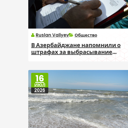
Ruslan Valiyev
Общество
В Азербайджане напомнили о
штрафах за выбрасывание
мусора из зданий
16
ИЮЛ
2026