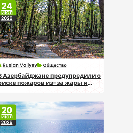
24
ИЮЛ
2026
Ruslan Valiyev
Общество
В Азербайджане предупредили о
риске пожаров из-за жары и
ветра
20
ИЮЛ
2026