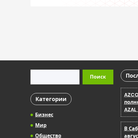
на сельхозземлях
Поиск
Пос
Поиск
AZCO
Категории
полн
AZAL
Бизнес
Мир
В Са
Общество
авгу