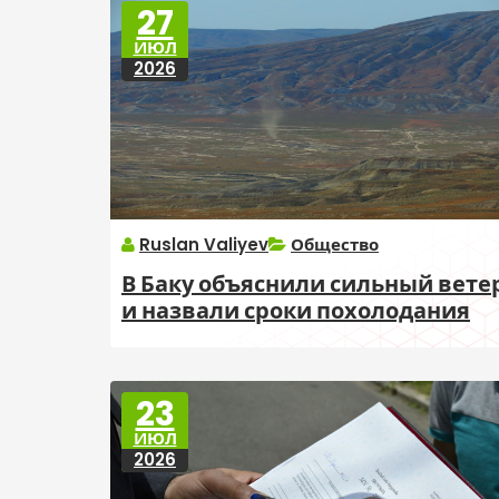
27
ИЮЛ
2026
Ruslan Valiyev
Общество
В Баку объяснили сильный вете
и назвали сроки похолодания
23
ИЮЛ
2026