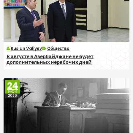
Ruslan Valiyev
Общество
В августе в Азербайджане не будет
дополнительных нерабочих дней
24
ИЮН
2026