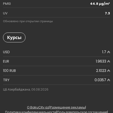
PM10
44.8 µg/m³
UV
7.3
Обновлено при открытии страницы
Курсы
USD
1.7 ₼
EUR
1.9633 ₼
100 RUB
2.1023 ₼
TRY
0.0357 ₼
ЦБ Азербайджана, 06.08.2026
О BakuCity.az
|
Размещение рекламы
|
Политика конфиденциальности
|
Пользовательское соглашение
|