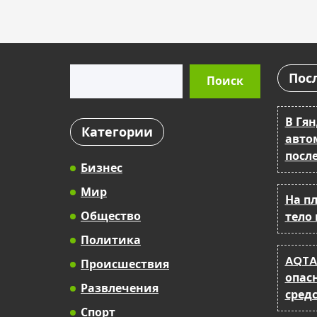
Поиск
Пос
Поиск
В Гя
Категории
авто
после
Бизнес
Мир
На п
Общество
тело
Политика
AQTA
Происшествия
опас
Развлечения
сред
Спорт