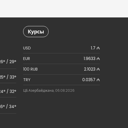
Курсы
USD
1.7 ₼
EUR
1.9633 ₼
26° / 29°
100 RUB
2.1023 ₼
25° / 33°
TRY
0.0357 ₼
ЦБ Азербайджана, 06.08.2026
24° / 32°
6° / 34°