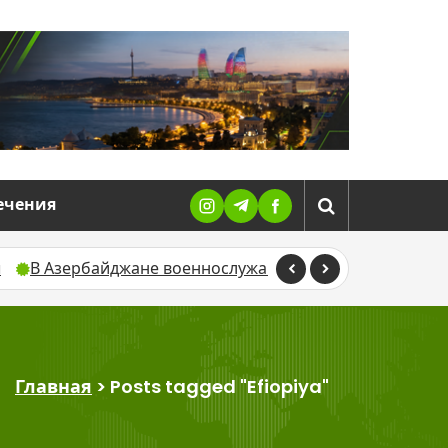
ечения
Азербайджане военнослужащий погиб во время учебной
Главная
>
Posts tagged "Efiopiya"