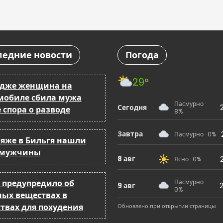
ледние новости
Погода
29°
ндже женщина на
мобиле сбила мужа
Пасмурно ·
Сегодня
 спора о разводе
8%
Завтра
Пасмурно · 0%
ляже в Бильгя нашли
 мужчины
8 авг
Ясно · 0%
 предупредило об
Пасмурно ·
9 авг
2
0%
ных веществах в
ствах для похудения
Обновлено при открытии страницы