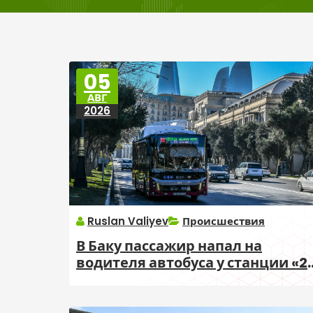
05
АВГ
2026
Ruslan Valiyev
Происшествия
В Баку пассажир напал на
водителя автобуса у станции «2
Января»