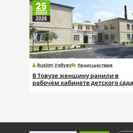
25
ИЮН
2026
Ruslan Valiyev
Происшествия
В Товузе женщину ранили в
рабочем кабинете детского сад