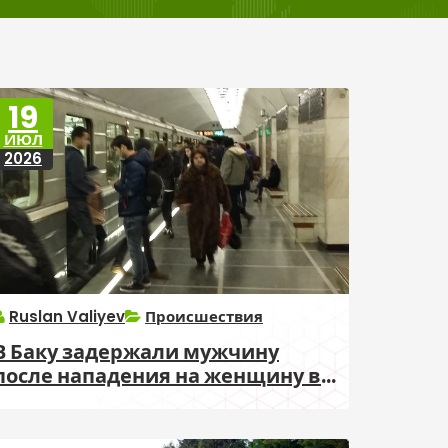
19
ИЮЛ
2026
Ruslan Valiyev
Происшествия
В Баку задержали мужчину
после нападения на женщину в
магазине