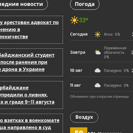
ледние новости
Погода
33°
у арестован адвокат по
нению в
Сегодня
Ясно · 0%
нничестве
Переменная
Завтра
облачность ·
байджанский студент
0%
 после ранения при
е дрона в Украине
10 авг
Пасмурно · 0%
11 авг
Пасмурно · 3%
ербайджане
упредили о ливнях,
Обновлено при открытии страницы
х и граде 9–11 августа
Воздух
о взятках в военкомате
ша направлено в суд