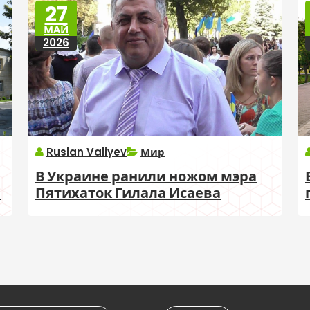
27
МАЙ
2026
Ruslan Valiyev
Мир
В Украине ранили ножом мэра
а
Пятихаток Гилала Исаева