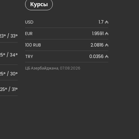
Курсы
USD
1.7 ₼
EUR
1.9591 ₼
23° / 33°
100 RUB
2.0816 ₼
25° / 34°
TRY
0.0356 ₼
ЦБ Азербайджана, 07.08.2026
25° / 30°
25° / 31°