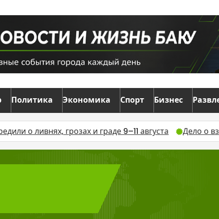
р
Политика
Экономика
Спорт
Бизнес
Развл
внях, грозах и граде 9–11 августа
Дело о взятках в в