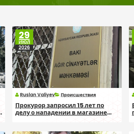
29
ИЮЛ
2026
Ruslan Valiyev
Происшествия
Прокурор запросил 15 лет по
0
делу о нападении в магазине
Kontakt Home в Баку