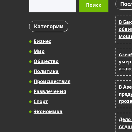
Поиск
Пос
Поиск
В Бак
Категории
обви
моше
Бизнес
Мир
Азер
Общество
умер
атак
Политика
Происшествия
В Аз
Развлечения
пред
гроза
Спорт
Экономика
Дело 
Агда