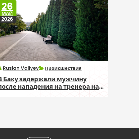
26
МАЙ
2026
Ruslan Valiyev
Происшествия
В Баку задержали мужчину
после нападения на тренера на
бульваре