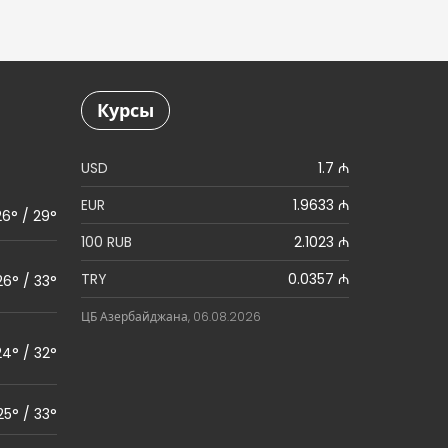
Курсы
USD
1.7 ₼
EUR
1.9633 ₼
26° / 29°
100 RUB
2.1023 ₼
TRY
0.0357 ₼
26° / 33°
ЦБ Азербайджана, 06.08.2026
24° / 32°
25° / 33°