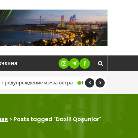
ечения
ение из-за ветра
В Тертерском районе ДТП унесло ж
ная
>
Posts tagged "Daxili Qoşunlar"