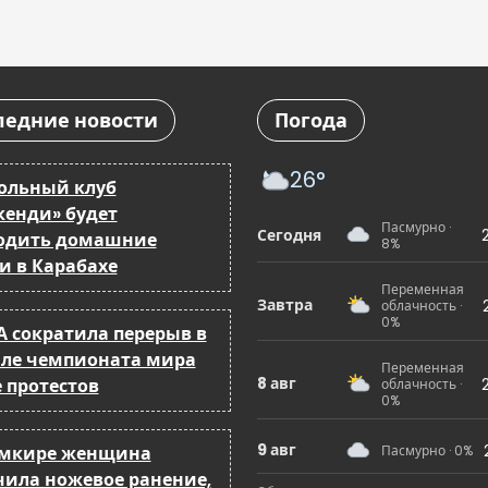
ледние новости
Погода
26°
ольный клуб
кенди» будет
Пасмурно ·
Сегодня
одить домашние
8%
и в Карабахе
Переменная
Завтра
облачность ·
0%
 сократила перерыв в
ле чемпионата мира
Переменная
8 авг
 протестов
облачность ·
0%
9 авг
мкире женщина
Пасмурно · 0%
чила ножевое ранение,