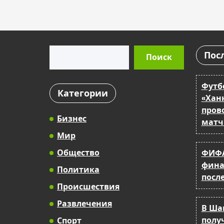
Поиск
Пос
Поиск
Футб
Категории
«Хан
пров
Бизнес
матч
Мир
Общество
ФИФА
фина
Политика
после
Происшествия
Развлечения
В Ша
полу
Спорт