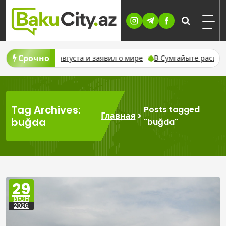
Skip
to
content
Срочно
с 8 августа и заявил о мире
В Сумгайыте расширяется пров
Tag Archives:
Posts tagged
Главная
>
buğda
"buğda"
29
ИЮН
2026