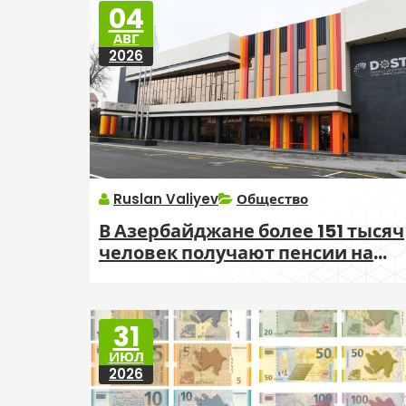
04
АВГ
2026
Ruslan Valiyev
Общество
В Азербайджане более 151 тысяч
человек получают пенсии на
особых условиях
31
ИЮЛ
2026