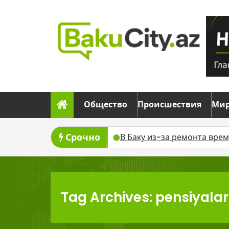
Skip
to
content
Общество
Происшествия
Ми
Срочно
В Баку из-за ремонта временно изменят движение ше
Tag Archives: pensiyalar