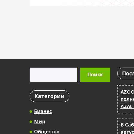
проактивно
Поиск
Пос
Поиск
AZCO
Категории
полн
AZAL
Бизнес
Мир
В Са
Общество
авгу