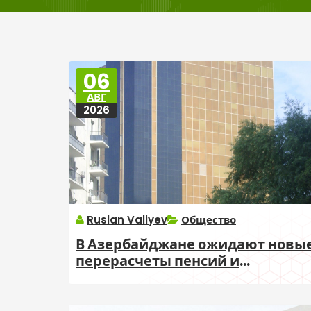
06
АВГ
2026
Ruslan Valiyev
Общество
В Азербайджане ожидают новы
перерасчеты пенсий и
обсуждают повышение
возрастного пособия