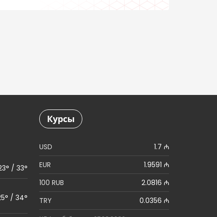
проактивно
Курсы
USD
1.7 ₼
EUR
1.9591 ₼
23° / 33°
100 RUB
2.0816 ₼
25° / 34°
TRY
0.0356 ₼