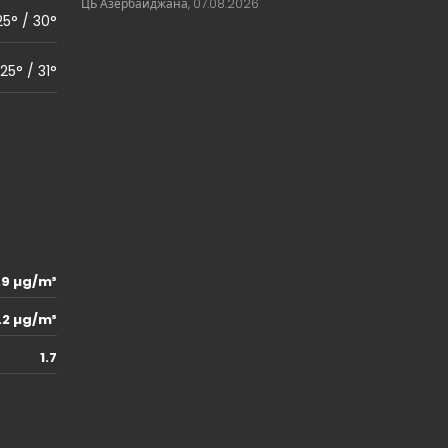
ЦБ Азербайджана, 07.08.2026
25° / 30°
25° / 31°
.9 µg/m³
.2 µg/m³
1.7