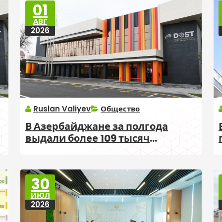
01
АВГ
2026
Ruslan Valiyev
Общество
В Азербайджане за полгода
выдали более 109 тысяч
электронных справок DSMF
30
ИЮЛ
2026