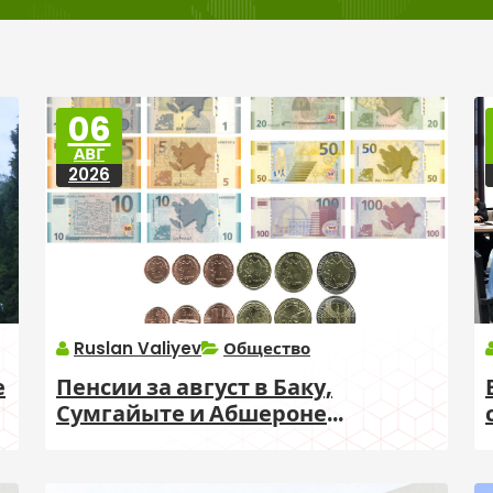
06
АВГ
2026
Ruslan Valiyev
Общество
е
Пенсии за август в Баку,
Сумгайыте и Абшероне
выплатят 14 августа