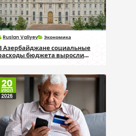
Ruslan Valiyev
Экономика
В Азербайджане социальные
расходы бюджета выросли
почти на 1 млрд манатов
20
ИЮЛ
2026