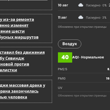
a
10 авг
Пасмурно · 0%
t
11 авг
Пасмурно · 3%
ку из-за ремонта
i
енно изменят
Обновлено при открытии страницы
ение шести
o
бусных маршрутов
n
Воздух
оставил без движения
40
AQI · Нормальное
бу Севиндж
йновой против
PM2.5
8
алистки
PM10
19
ндже массовая драка у
UV
орана закончилась
Обновлено при открытии страницы
лью человека