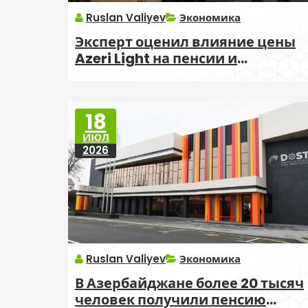
Ruslan Valiyev
Экономика
Эксперт оценил влияние цены
Azeri Light на пенсии и
соцвыплаты
18
ИЮЛ
2026
Ruslan Valiyev
Экономика
В Азербайджане более 20 тысяч
человек получили пенсию