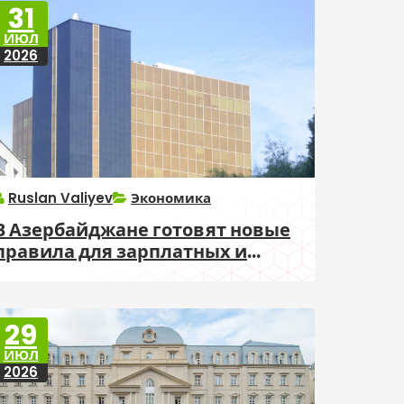
31
ИЮЛ
2026
Ruslan Valiyev
Экономика
В Азербайджане готовят новые
правила для зарплатных и
пенсионных карт
29
ИЮЛ
2026