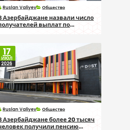
Ruslan Valiyev
Общество
В Азербайджане назвали число
получателей выплат по
инвалидности за июнь
17
ИЮЛ
2026
Ruslan Valiyev
Общество
В Азербайджане более 20 тысяч
человек получили пенсию