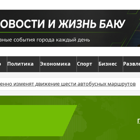
р
Политика
Экономика
Спорт
Бизнес
Развл
сти автобусных маршрутов
Суд оставил без движения