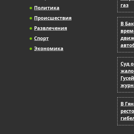
газ
Политика
Происшествия
В Ба
Развлечения
врем
движ
Спорт
авто
Экономика
Суд 
жало
Гусе
журн
В Гя
рест
гибе