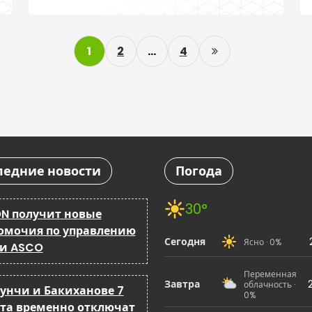
равных пенсионных прав
P
1
2
…
4
o
s
t
s
ледние новости
Погода
p
a
30°
N получит новые
омочия по управлению
g
Сегодня
Ясно · 0%
 и ASCO
i
Переменная
Завтра
облачность ·
бунчи и Бакиханове 7
n
0%
ста временно отключат