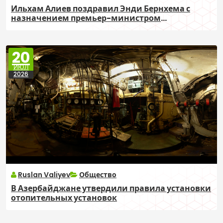
Ильхам Алиев поздравил Энди Бернхема с
назначением премьер-министром
Великобритании
20
ИЮЛ
2026
Ruslan Valiyev
Общество
В Азербайджане утвердили правила установки
отопительных установок