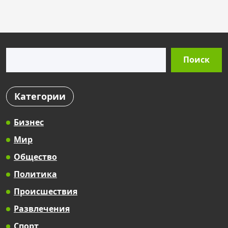
s
t
s
Поиск
p
Поиск
a
g
Категории
i
n
Бизнес
a
Мир
t
Общество
i
Политика
o
Происшествия
n
Развлечения
Спорт