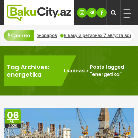
Skip
to
content
Срочно
В Баку и регионах 7 августа временно отключат свет из-за 
Tag Archives:
Posts tagged
Главная
>
energetika
"energetika"
06
АВГ
2026