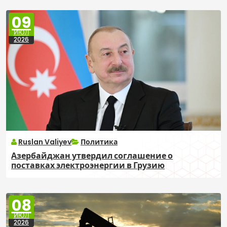
09
ИЮЛ
2026
Ruslan Valiyev
Политика
Азербайджан утвердил соглашение о
поставках электроэнергии в Грузию
08
ИЮЛ
2026