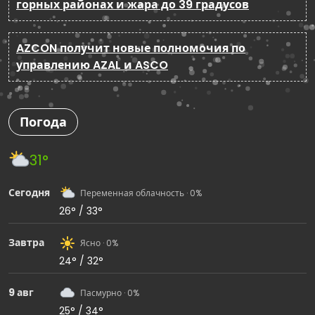
горных районах и жара до 39 градусов
AZCON получит новые полномочия по
управлению AZAL и ASCO
Погода
31°
Сегодня
Переменная облачность · 0%
26° / 33°
Завтра
Ясно · 0%
24° / 32°
9 авг
Пасмурно · 0%
25° / 34°