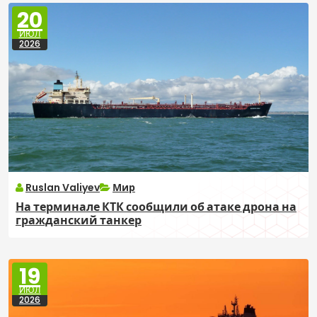
20
ИЮЛ
2026
Ruslan Valiyev
Мир
На терминале КТК сообщили об атаке дрона на
гражданский танкер
19
ИЮЛ
2026