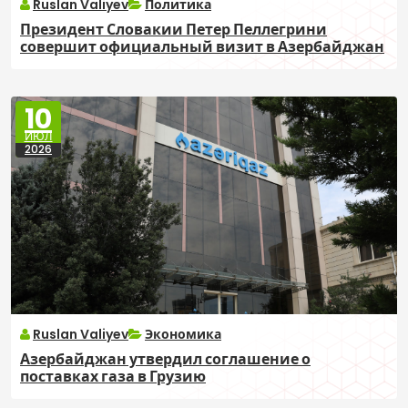
Ruslan Valiyev
Политика
Президент Словакии Петер Пеллегрини
совершит официальный визит в Азербайджан
10
ИЮЛ
2026
Ruslan Valiyev
Экономика
Азербайджан утвердил соглашение о
поставках газа в Грузию