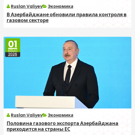
Ruslan Valiyev
Экономика
В Азербайджане обновили правила контроля в
газовом секторе
01
ИЮЛ
2026
Ruslan Valiyev
Экономика
Половина газового экспорта Азербайджана
приходится на страны ЕС