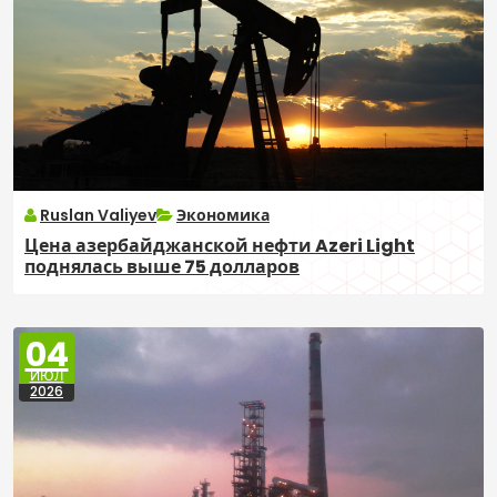
Ruslan Valiyev
Экономика
Цена азербайджанской нефти Azeri Light
поднялась выше 75 долларов
04
ИЮЛ
2026