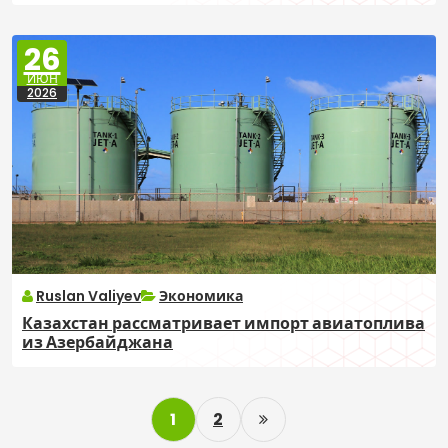
26
ИЮН
2026
Ruslan Valiyev
Экономика
Казахстан рассматривает импорт авиатоплива
из Азербайджана
P
1
2
o