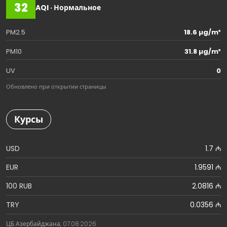
32
AQI · Нормальное
PM2.5
18.6 µg/m³
PM10
31.8 µg/m³
UV
0
Обновлено при открытии страницы
Курсы
USD
1.7 ₼
EUR
1.9591 ₼
100 RUB
2.0816 ₼
TRY
0.0356 ₼
ЦБ Азербайджана, 07.08.2026