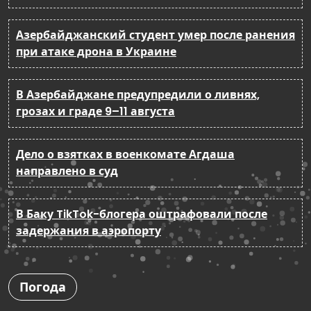
Азербайджанский студент умер после ранения
при атаке дрона в Украине
В Азербайджане предупредили о ливнях,
грозах и граде 9–11 августа
Дело о взятках в военкомате Агдаша
направлено в суд
В Баку TikTok-блогера оштрафовали после
задержания в аэропорту
Погода