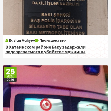
Ruslan Valiyev
Происшествия
В Хатаинском районе Баку задержали
подозреваемого в убийстве мужчины
25
ИЮЛ
2026