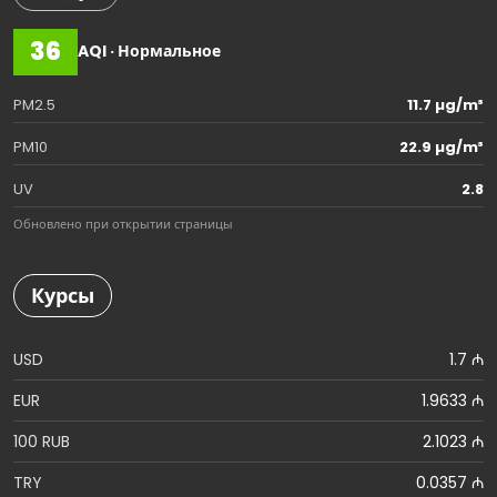
36
AQI · Нормальное
PM2.5
11.7 µg/m³
PM10
22.9 µg/m³
UV
2.8
Обновлено при открытии страницы
Курсы
USD
1.7 ₼
EUR
1.9633 ₼
100 RUB
2.1023 ₼
TRY
0.0357 ₼