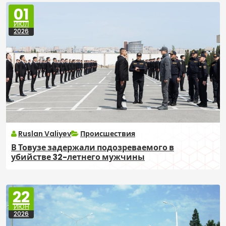
01
ИЮЛ
2026
Ruslan Valiyev
Происшествия
В Товузе задержали подозреваемого в
убийстве 32-летнего мужчины
22
ИЮН
2026