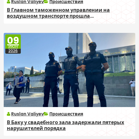
Ruslan Valiyev
Происшествия
В Главном таможенном управлении на
воздушном транспорте прошла
антикоррупционная операция
09
ИЮН
2026
Ruslan Valiyev
Происшествия
В Баку у свадебного зала задержали пятерых
нарушителей порядка