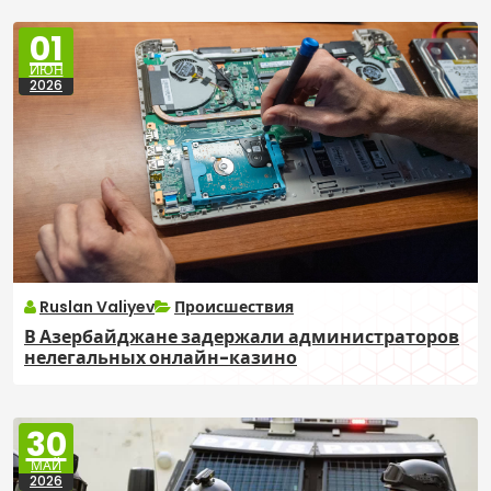
01
ИЮН
2026
Ruslan Valiyev
Происшествия
В Азербайджане задержали администраторов
нелегальных онлайн-казино
30
МАЙ
2026