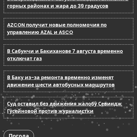
горных районах и жара до 39 градусов
AZCON получит новые полномочия по
управлению AZAL и ASCO
В Сабунчи и Бакиханове 7 августа временно
отключат газ
В Баку из-за ремонта временно изменят
движение шести автобусных маршрутов
Суд оставил без движения жалобу Севиндж
Гусейновой против журналистки
Погода