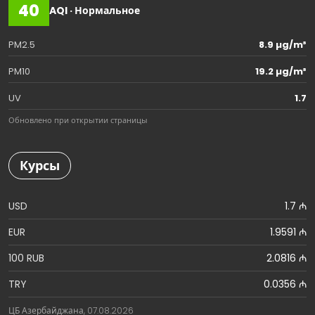
40
AQI · Нормальное
PM2.5
8.9 µg/m³
PM10
19.2 µg/m³
UV
1.7
Обновлено при открытии страницы
Курсы
USD
1.7 ₼
EUR
1.9591 ₼
100 RUB
2.0816 ₼
TRY
0.0356 ₼
ЦБ Азербайджана, 07.08.2026