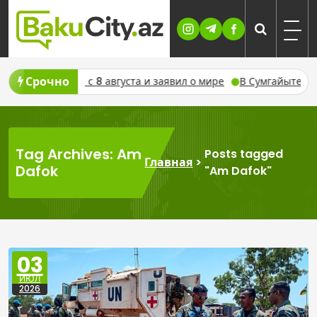
Skip
to
content
Срочно
йджана с 8 августа и заявил о мире
В Сумгайыте расширяет
Tag Archives: Am
Posts tagged
Главная
>
Dafok
"Am Dafok"
03
ИЮЛ
2026