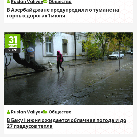
Ruslan Valiyev
Общество
В Азербайджане предупредили о тумане на
горных дорогах 1 июня
31
МАЙ
2026
Ruslan Valiyev
Общество
В Баку 1 июня ожидается облачная погода и до
27 градусов тепла