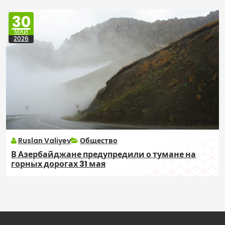
30
МАЙ
2026
Ruslan Valiyev
Общество
В Азербайджане предупредили о тумане на
горных дорогах 31 мая