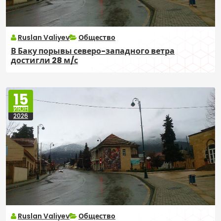
Ruslan Valiyev
Общество
В Баку порывы северо-западного ветра
достигли 28 м/с
15
ИЮН
2026
Ruslan Valiyev
Общество