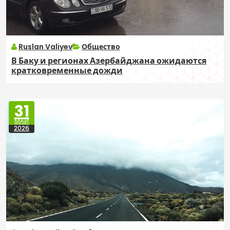
Ruslan Valiyev
Общество
В Баку и регионах Азербайджана ожидаются
кратковременные дожди
31
МАЙ
2026