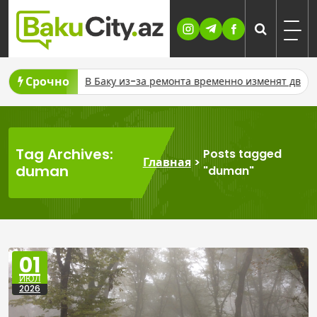
Skip
to
content
Срочно
аку из-за ремонта временно изменят движение шести автобус
Tag Archives:
Posts tagged
Главная
>
duman
"duman"
01
ИЮЛ
2026