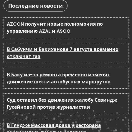
Последние новости
AZCON получит новые полномочия по
управлению AZAL и ASCO
В Сабунчи и Бакиханове 7 августа временно
отключат газ
В Баку из-за ремонта временно изменят
движение шести автобусных маршрутов
Суд оставил без движения жалобу Севиндж
Гусейновой против журналистки
В Гяндже массовая драка у ресторана