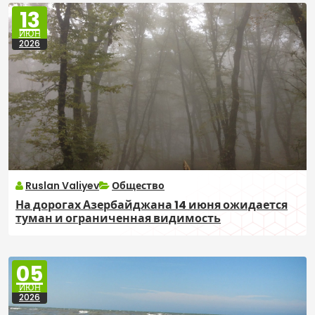
13
ИЮН
2026
Ruslan Valiyev
Общество
На дорогах Азербайджана 14 июня ожидается
туман и ограниченная видимость
05
ИЮН
2026