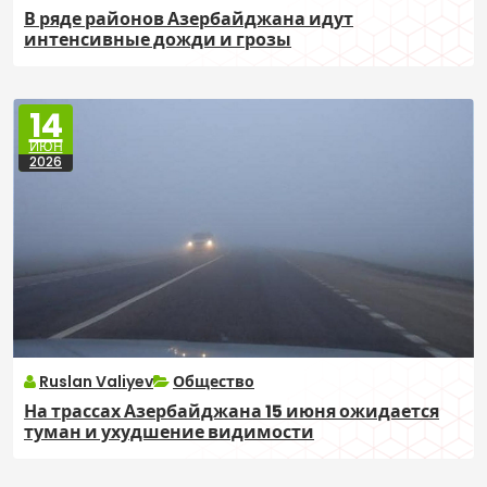
В ряде районов Азербайджана идут
интенсивные дожди и грозы
14
ИЮН
2026
Ruslan Valiyev
Общество
На трассах Азербайджана 15 июня ожидается
туман и ухудшение видимости