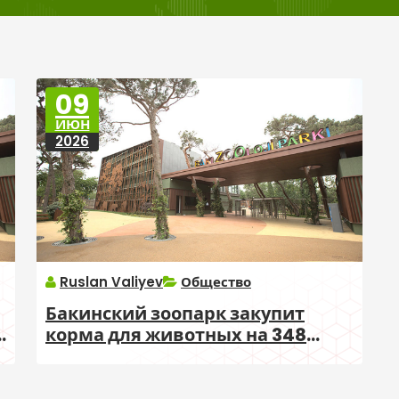
09
ИЮН
2026
Ruslan Valiyev
Общество
Бакинский зоопарк закупит
в
корма для животных на 348
тысяч манатов