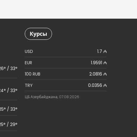
Курсы
USD
1.7 ₼
EUR
1.9591 ₼
26° / 33°
100 RUB
2.0816 ₼
TRY
0.0356 ₼
24° / 33°
ЦБ Азербайджана, 07.08.2026
25° / 33°
25° / 29°