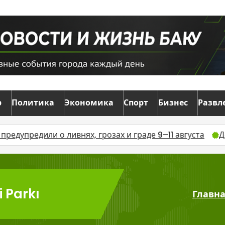
р
Политика
Экономика
Спорт
Бизнес
Развл
ли о ливнях, грозах и граде 9–11 августа
Дело о взят
i Parkı
Главн