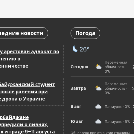
ледние новости
Погода
26°
у арестован адвокат по
нению в
Переменная
нничестве
Сегодня
облачность ·
0%
байджанский студент
Переменная
Завтра
облачность ·
 после ранения при
0%
е дрона в Украине
9 авг
Пасмурно · 0%
ербайджане
10 авг
Пасмурно · 5%
упредили о ливнях,
х и граде 9–11 августа
Обновлено при открытии страницы