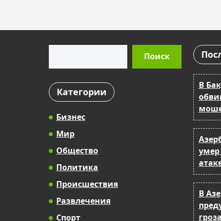
Поиск
Пос
Поиск
В Бак
Категории
обви
моше
Бизнес
Мир
Азер
Общество
умер
атак
Политика
Происшествия
В Аз
Развлечения
пред
гроза
Спорт