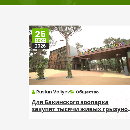
25
ИЮН
2026
Ruslan Valiyev
Общество
Для Бакинского зоопарка
закупят тысячи живых грызуно
для кормления животных