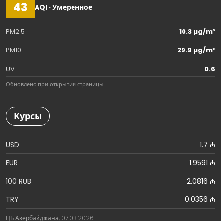
43
AQI · Умеренное
PM2.5
10.3 µg/m³
PM10
29.9 µg/m³
UV
0.6
Обновлено при открытии страницы
Курсы
USD
1.7 ₼
EUR
1.9591 ₼
100 RUB
2.0816 ₼
TRY
0.0356 ₼
ЦБ Азербайджана, 07.08.2026