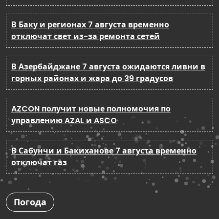
В Баку и регионах 7 августа временно
отключат свет из-за ремонта сетей
В Азербайджане 7 августа ожидаются ливни в
горных районах и жара до 39 градусов
AZCON получит новые полномочия по
управлению AZAL и ASCO
В Сабунчи и Бакиханове 7 августа временно
отключат газ
Погода