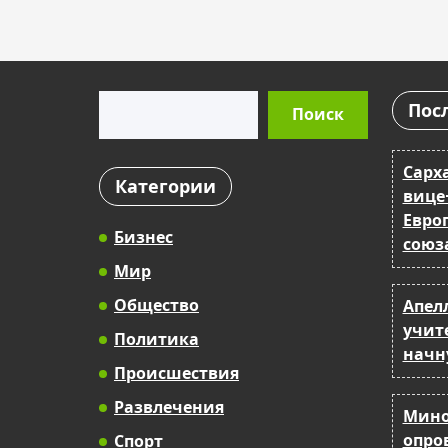
Поиск
Пос
Поиск
Сарх
Категории
вице
Евро
Бизнес
союз
Мир
Общество
Апел
учит
Политика
начн
Происшествия
Развлечения
Мино
опро
Спорт