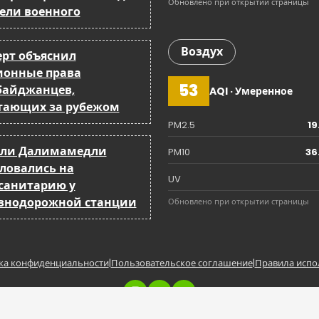
Обновлено при открытии страницы
бели военного
Воздух
ерт объяснил
ионные права
53
байджанцев,
AQI · Умеренное
тающих за рубежом
PM2.5
19
ли Далимамедли
PM10
36
ловались на
UV
санитарию у
знодорожной станции
Обновлено при открытии страницы
ка конфиденциальности
|
Пользовательское соглашение
|
Правила испо
Copyright © BakuCity.az | Powered by BakuCity.a