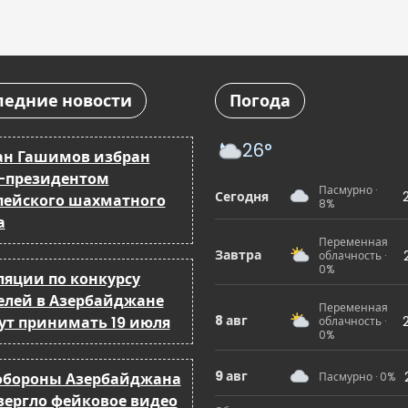
ледние новости
Погода
26°
ан Гашимов избран
-президентом
Пасмурно ·
Сегодня
пейского шахматного
8%
а
Переменная
Завтра
облачность ·
0%
ляции по конкурсу
елей в Азербайджане
Переменная
8 авг
ут принимать 19 июля
облачность ·
0%
9 авг
бороны Азербайджана
Пасмурно · 0%
вергло фейковое видео