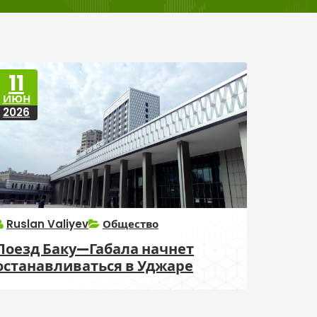
11
ИЮН
2026
Ruslan Valiyev
Общество
Поезд Баку—Габала начнет
останавливаться в Уджаре