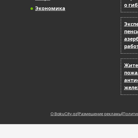
о ги
Экономика
Эксп
пенс
азер
рабо
Жите
пожа
анти
желе
О BakuCity.az
|
Размещение рекламы
|
Полити