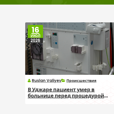
16
ИЮЛ
2026
Ruslan Valiyev
Происшествия
В Уджаре пациент умер в
больнице перед процедурой
гемодиализа