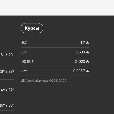
Курсы
USD
1.7 ₼
EUR
1.9633 ₼
26° / 29°
100 RUB
2.1023 ₼
TRY
0.0357 ₼
26° / 33°
ЦБ Азербайджана, 06.08.2026
24° / 32°
25° / 33°