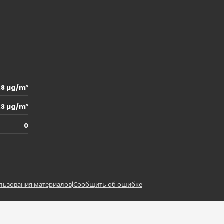
.8 µg/m³
.3 µg/m³
0
льзования материалов
|
Сообщить об ошибке
z