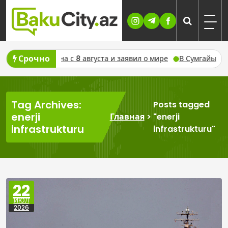
Skip
to
content
Срочно
рбайджана с 8 августа и заявил о мире
В Сумгайыте расшир
Tag Archives:
Posts tagged
enerji
Главная
>
"enerji
infrastrukturu
infrastrukturu"
22
ИЮЛ
2026