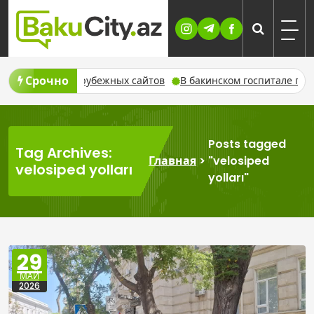
Skip
to
content
Срочно
зломе зарубежных сайтов
В бакинском госпитале пациентка 
Posts tagged
Tag Archives:
Главная
>
"velosiped
velosiped yolları
yolları"
29
МАЙ
2026