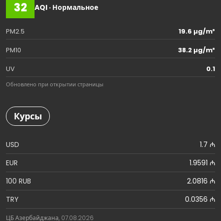
32
AQI · Нормальное
PM2.5
19.6 µg/m³
PM10
38.2 µg/m³
UV
0.1
Обновлено при открытии страницы
Курсы
USD
1.7 ₼
EUR
1.9591 ₼
100 RUB
2.0816 ₼
TRY
0.0356 ₼
ЦБ Азербайджана, 07.08.2026