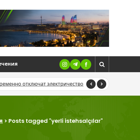
ечения
но отключат электричество
В Баку жители жалуются 
я
>
Posts tagged "yerli istehsalçılar"