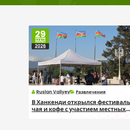
29
МАЙ
2026
Ruslan Valiyev
Развлечения
В Ханкенди открылся фестивал
чая и кофе с участием местных
компаний