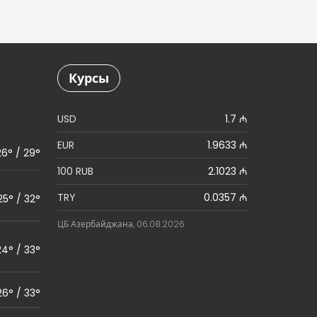
Курсы
USD
1.7 ₼
EUR
1.9633 ₼
26° / 29°
100 RUB
2.1023 ₼
TRY
0.0357 ₼
25° / 32°
ЦБ Азербайджана, 06.08.2026
24° / 33°
26° / 33°