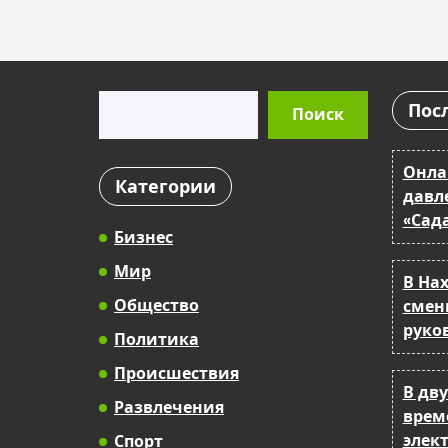
Поиск
Пос
Поиск
Онла
Категории
давл
«Сад
Бизнес
Мир
В На
Общество
смен
руко
Политика
Происшествия
В дв
Развлечения
врем
элек
Спорт