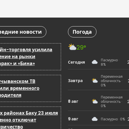
ледние новости
Погода
29°
йн-торговля усилила
ение на рынки
Пасмурно ·
Сегодня
арак» и «Бина»
8%
Переменная
Завтра
хчыванском ТВ
облачность ·
0%
или временного
водителя
Переменная
8 авг
облачность ·
0%
ух районах Баку 23 июля
9 авг
енно отключат
Пасмурно · 0%
тричество