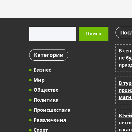
Поиск
Пос
Поиск
В се
Категории
не б
праз
Бизнес
Мир
В ту
Общество
прои
магн
Политика
Происшествия
В Бе
Развлечения
летн
в ка
Спорт