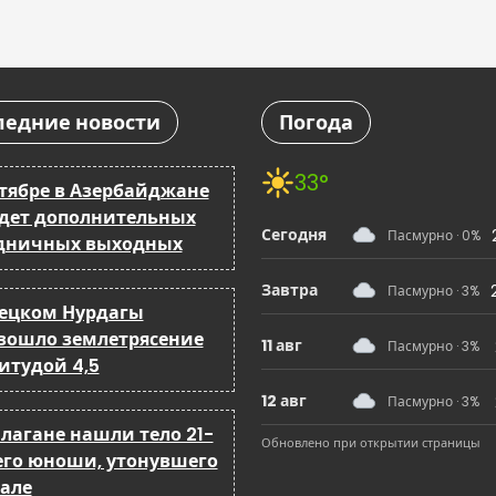
ледние новости
Погода
33°
нтябре в Азербайджане
удет дополнительных
Сегодня
Пасмурно · 0%
дничных выходных
Завтра
Пасмурно · 3%
рецком Нурдагы
зошло землетрясение
11 авг
Пасмурно · 3%
итудой 4,5
12 авг
Пасмурно · 3%
йлагане нашли тело 21-
Обновлено при открытии страницы
его юноши, утонувшего
нале