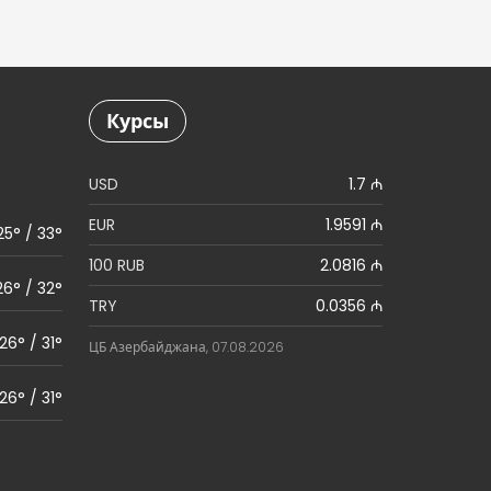
Курсы
USD
1.7 ₼
EUR
1.9591 ₼
25° / 33°
100 RUB
2.0816 ₼
26° / 32°
TRY
0.0356 ₼
26° / 31°
ЦБ Азербайджана, 07.08.2026
26° / 31°