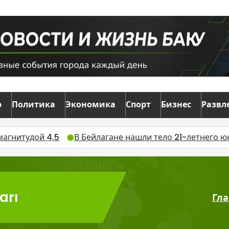
р
Политика
Экономика
Спорт
Бизнес
Развл
дой 4,5
В Бейлагане нашли тело 21-летнего юноши, 
arı
Гла