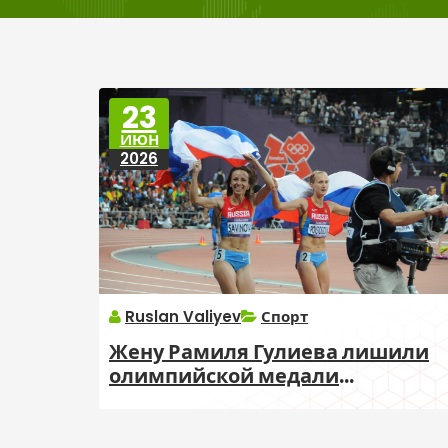
23
ИЮН
2026
Ruslan Valiyev
Спорт
Жену Рамиля Гулиева лишили
олимпийской медали
Олимпиады-2012