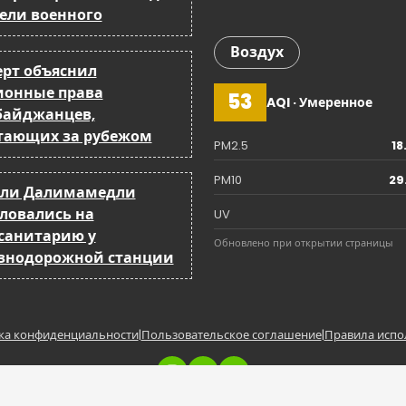
бели военного
Воздух
ерт объяснил
ионные права
53
AQI · Умеренное
байджанцев,
тающих за рубежом
PM2.5
18
PM10
29
ли Далимамедли
ловались на
UV
санитарию у
Обновлено при открытии страницы
знодорожной станции
ка конфиденциальности
|
Пользовательское соглашение
|
Правила испо
Copyright © BakuCity.az | Powered by BakuCity.a