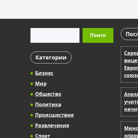
Поиск
Пос
Поиск
Сарх
Категории
вице
Евро
Бизнес
союз
Мир
Общество
Апел
учит
Политика
начн
Происшествия
Развлечения
Мино
опро
Спорт