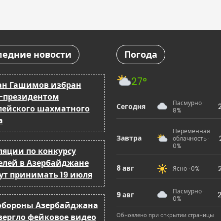
ледние новости
Погода
27°
ан Гашимов избран
-президентом
Пасмурно ·
Сегодня
пейского шахматного
8%
а
Переменная
Завтра
облачность ·
0%
ляции по конкурсу
елей в Азербайджане
8 авг
Ясно · 0%
ут принимать 19 июля
Пасмурно ·
9 авг
2
0%
бороны Азербайджана
Обновлено при открытии страницы
вергло фейковое видео