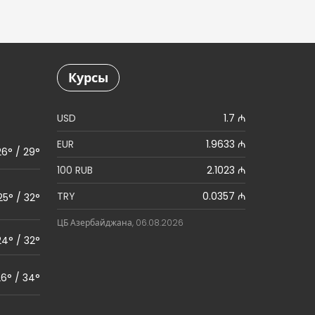
Курсы
USD
1.7 ₼
EUR
1.9633 ₼
26° / 29°
100 RUB
2.1023 ₼
TRY
0.0357 ₼
25° / 32°
ЦБ Азербайджана, 06.08.2026
24° / 32°
6° / 34°