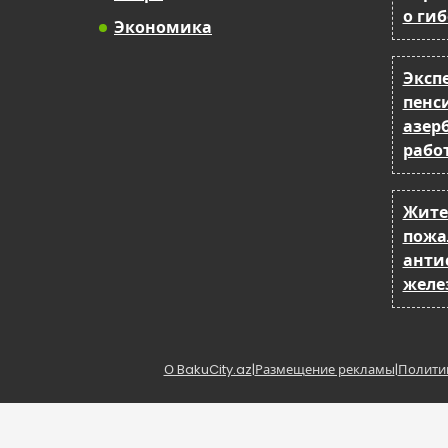
о ги
Экономика
Эксп
пенс
азер
рабо
Жите
пожа
анти
желе
О BakuCity.az
|
Размещение рекламы
|
Полити