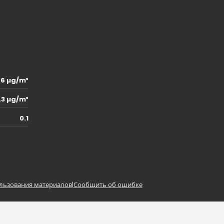
.6 µg/m³
.3 µg/m³
0.1
льзования материалов
|
Сообщить об ошибке
z