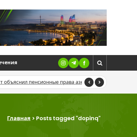
ечения
ил пенсионные права азербайджанцев, работающих за 
Главная
>
Posts tagged "dopinq"