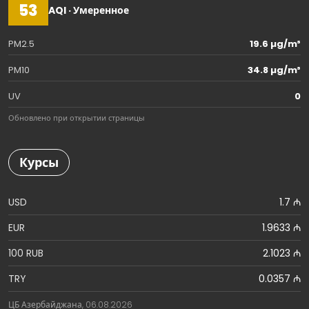
53
AQI · Умеренное
PM2.5
19.6 µg/m³
PM10
34.8 µg/m³
UV
0
Обновлено при открытии страницы
Курсы
USD
1.7 ₼
EUR
1.9633 ₼
100 RUB
2.1023 ₼
TRY
0.0357 ₼
ЦБ Азербайджана, 06.08.2026