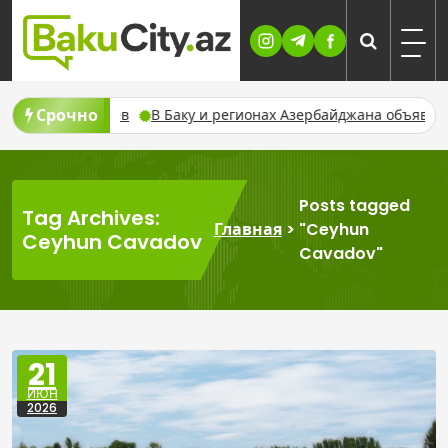
Skip
to
content
Срочно
ГУ Вагиф Набиев
В Баку и регионах Азербайджана объявили 
Posts tagged
Tag Archives:
Главная
>
"Ceyhun
Ceyhun Cavadov
Cavadov"
21
ИЮН
2026