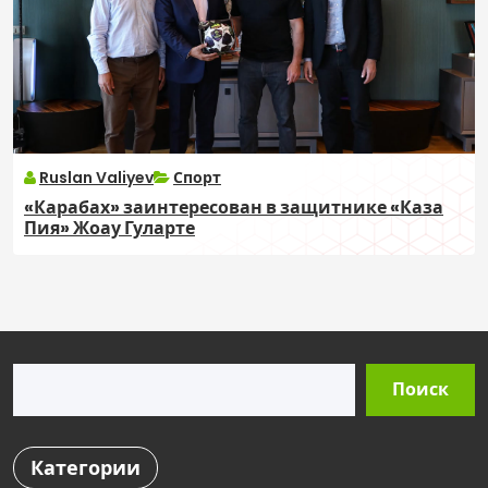
Ruslan Valiyev
Спорт
«Карабах» заинтересован в защитнике «Каза
Пия» Жоау Гуларте
Поиск
Поиск
Категории