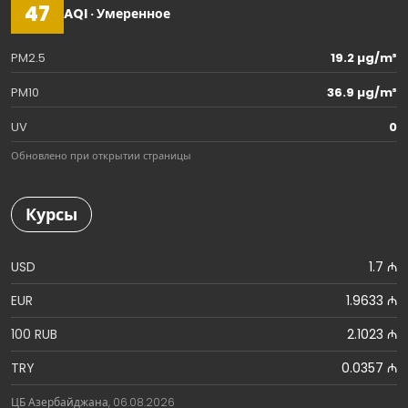
47
AQI · Умеренное
PM2.5
19.2 µg/m³
PM10
36.9 µg/m³
UV
0
Обновлено при открытии страницы
Курсы
USD
1.7 ₼
EUR
1.9633 ₼
100 RUB
2.1023 ₼
TRY
0.0357 ₼
ЦБ Азербайджана, 06.08.2026