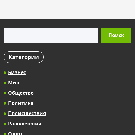
s
t
s
Поиск
p
Поиск
a
g
Категории
i
n
Бизнес
a
Мир
t
Общество
i
Политика
o
Происшествия
n
Развлечения
Спорт