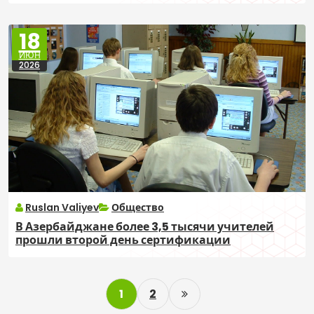
18
ИЮН
2026
Ruslan Valiyev
Общество
В Азербайджане более 3,5 тысячи учителей
прошли второй день сертификации
P
1
2
o