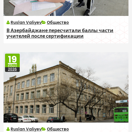
Ruslan Valiyev
Общество
В Азербайджане пересчитали баллы части
учителей после сертификации
19
ИЮЛ
2026
Ruslan Valiyev
Общество