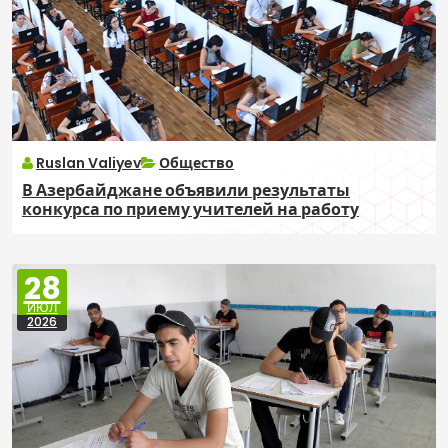
Ruslan Valiyev
Общество
В Азербайджане объявили результаты
конкурса по приему учителей на работу
28
ИЮЛ
2026