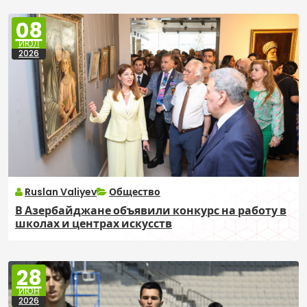
08
ИЮЛ
2026
Ruslan Valiyev
Общество
В Азербайджане объявили конкурс на работу в
школах и центрах искусств
28
ИЮН
2026