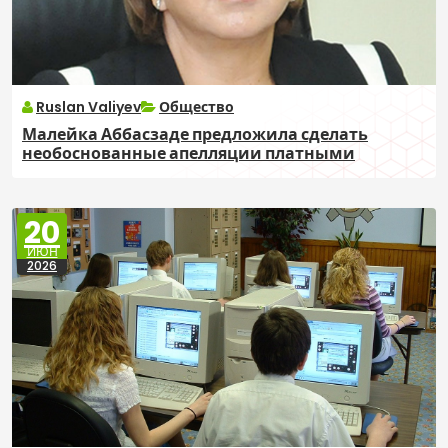
Ruslan Valiyev
Общество
Малейка Аббасзаде предложила сделать
необоснованные апелляции платными
20
ИЮН
2026