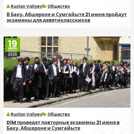
Ruslan Valiyev
Общество
В Баку, Абшероне и Сумгайыте 21 июня пройдут
экзамены для девятиклассников
19
ИЮН
2026
Ruslan Valiyev
Общество
DİM проведет повторные экзамены 21 июня в
Баку, Абшероне и Сумгайыте