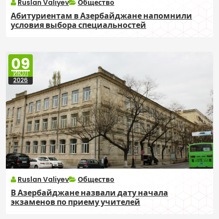
Ruslan Valiyev
Общество
Абитуриентам в Азербайджане напомнили
условия выбора специальностей
09
ИЮЛ
2026
Ruslan Valiyev
Общество
В Азербайджане назвали дату начала
экзаменов по приему учителей