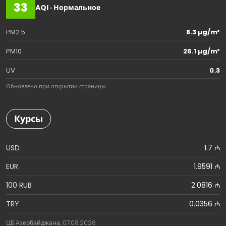
33
AQI · Нормальное
PM2.5
8.3 µg/m³
PM10
26.1 µg/m³
UV
0.3
Обновлено при открытии страницы
Курсы
USD
1.7 ₼
EUR
1.9591 ₼
100 RUB
2.0816 ₼
TRY
0.0356 ₼
ЦБ Азербайджана, 07.08.2026