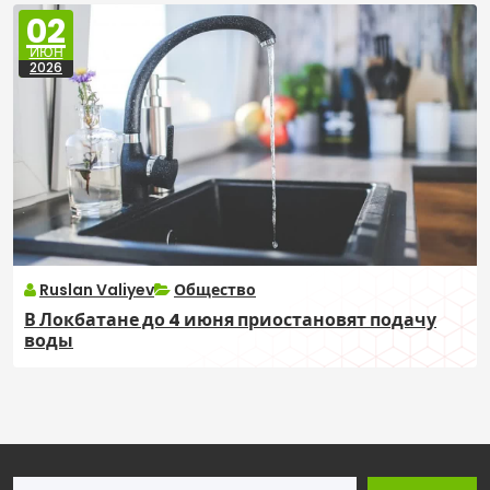
02
ИЮН
2026
Ruslan Valiyev
Общество
В Локбатане до 4 июня приостановят подачу
воды
Поиск