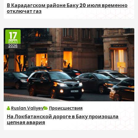
В Карадагском районе Баку 20 июля временно
отключат газ
17
ИЮЛ
2026
Ruslan Valiyev
Происшествия
На Локбатанской дороге в Баку произошла
цепная авария