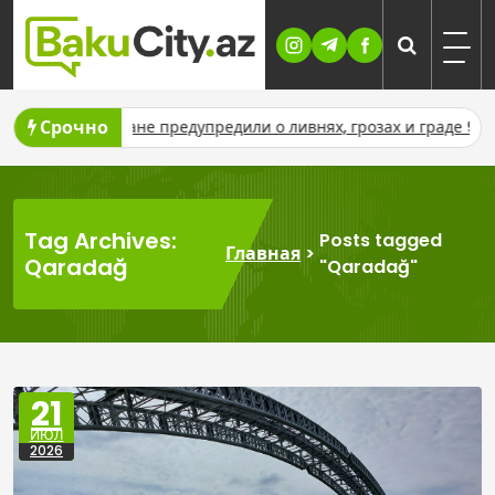
Skip
to
content
Срочно
айджане предупредили о ливнях, грозах и граде 9–11 августа
Tag Archives:
Posts tagged
Главная
>
Qaradağ
"Qaradağ"
21
ИЮЛ
2026