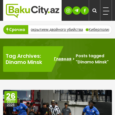
Skip
to
content
Срочно
е оказался сокрытием двойного убийства
Киберполиция Азер
Tag Archives:
Posts tagged
Главная
>
Dinamo Minsk
"Dinamo Minsk"
26
ИЮЛ
2026