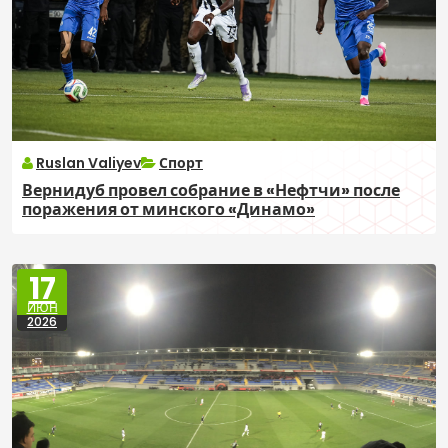
Ruslan Valiyev
Спорт
Вернидуб провел собрание в «Нефтчи» после
поражения от минского «Динамо»
17
ИЮН
2026