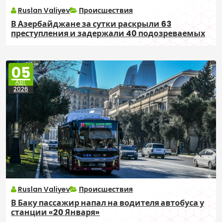
Ruslan Valiyev
Происшествия
В Азербайджане за сутки раскрыли 63
преступления и задержали 40 подозреваемых
05
АВГ
2026
Ruslan Valiyev
Происшествия
В Баку пассажир напал на водителя автобуса у
станции «20 Января»