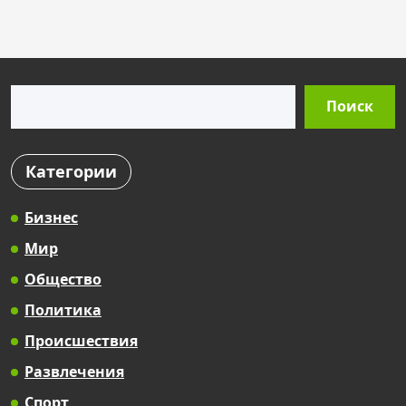
s
t
s
Поиск
p
Поиск
a
g
Категории
i
n
Бизнес
a
Мир
t
Общество
i
Политика
o
Происшествия
n
Развлечения
Спорт