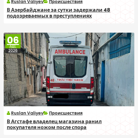
Ruslan Valiyev
Происшествия
В Азербайджане за сутки задержали 48
подозреваемых в преступлениях
06
АВГ
2026
Ruslan Valiyev
Происшествия
В Агстафе владелец магазина ранил
покупателя ножом после спора