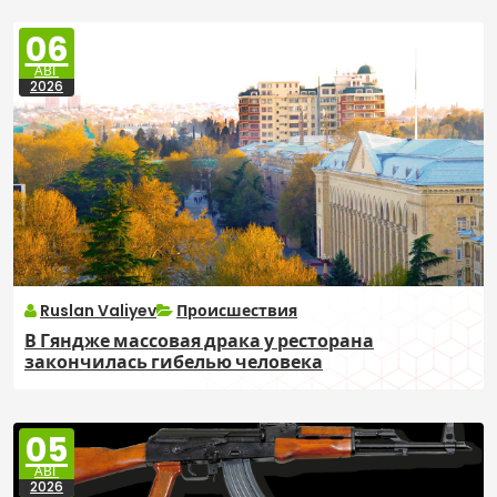
06
АВГ
2026
Ruslan Valiyev
Происшествия
В Гяндже массовая драка у ресторана
закончилась гибелью человека
05
АВГ
2026