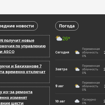
ледние новости
Погода
26°
N получит новые
омочия по управлению
Переменная
 и ASCO
Сегодня
облачность ·
0%
бунчи и Бакиханове 7
Переменная
Завтра
облачность ·
ста временно отключат
0%
Переменная
9 авг
облачность ·
0%
ку из-за ремонта
енно изменят
Пасмурно ·
10 авг
ение шести
0%