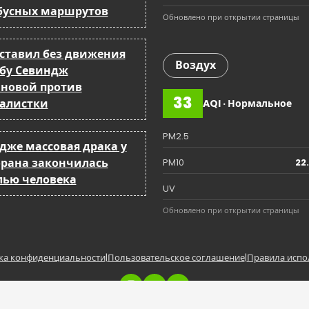
бусных маршрутов
Обновлено при открытии страницы
оставил без движения
Воздух
бу Севиндж
йновой против
33
алистки
AQI · Нормальное
PM2.5
ндже массовая драка у
орана закончилась
PM10
22
лью человека
UV
Обновлено при открытии страницы
ка конфиденциальности
|
Пользовательское соглашение
|
Правила испо
Copyright © BakuCity.az | Powered by BakuCity.a