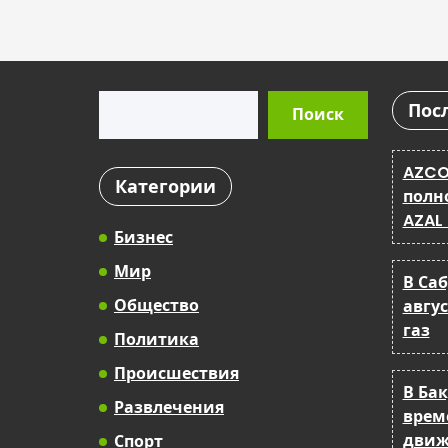
Поиск
Пос
Поиск
AZCO
Категории
полн
AZAL
Бизнес
Мир
В Са
Общество
авгу
газ
Политика
Происшествия
В Ба
Развлечения
врем
движ
Спорт