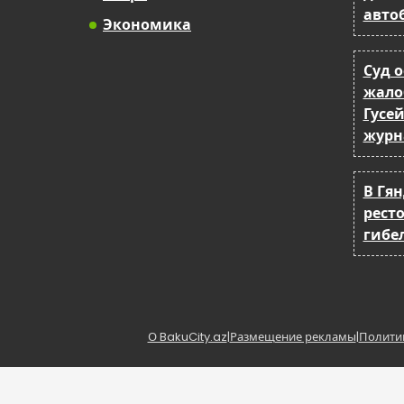
авто
Экономика
Суд 
жало
Гусе
журн
В Гя
рест
гибе
О BakuCity.az
|
Размещение рекламы
|
Полити