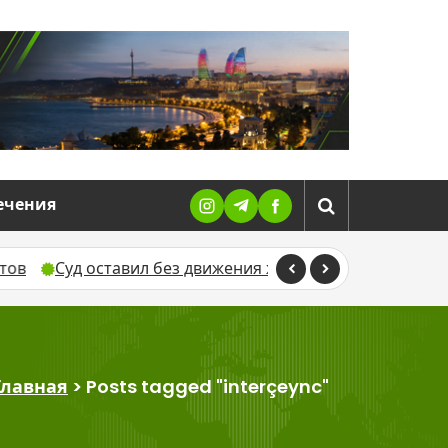
ечения
Суд оставил без движения жалобу Севиндж Гусейново
Главная
>
Posts tagged "interçeync"