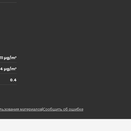
11 µg/m³
.4 µg/m³
0.4
льзования материалов
|
Сообщить об ошибке
z