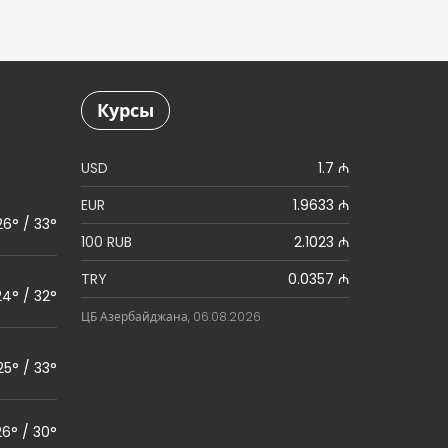
Курсы
USD
1.7 ₼
EUR
1.9633 ₼
26° / 33°
100 RUB
2.1023 ₼
TRY
0.0357 ₼
24° / 32°
ЦБ Азербайджана, 06.08.2026
25° / 33°
26° / 30°