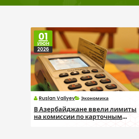
01
ИЮН
2026
Ruslan Valiyev
Экономика
В Азербайджане ввели лимиты
на комиссии по карточным
платежам