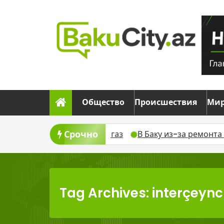
Skip
to
content
Общество
Происшествия
Ми
Срочно
ста временно отключат газ
В Баку из-за ремонта вре
Tag Archives: interçeync