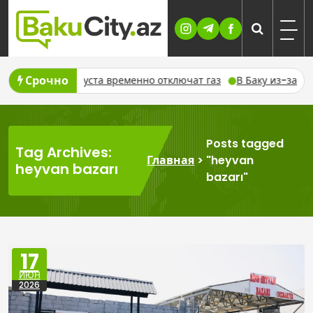
Skip
to
content
Срочно
ханове 7 августа временно отключат газ
В Баку из-за ремон
Posts tagged
Tag Archives:
Главная
>
"heyvan
heyvan bazarı
bazarı"
17
ИЮН
2026