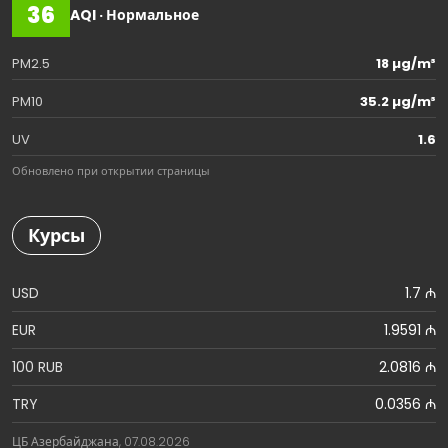
36
AQI · Нормальное
PM2.5
18 µg/m³
PM10
35.2 µg/m³
UV
1.6
Обновлено при открытии страницы
Курсы
USD
1.7 ₼
EUR
1.9591 ₼
100 RUB
2.0816 ₼
TRY
0.0356 ₼
ЦБ Азербайджана, 07.08.2026