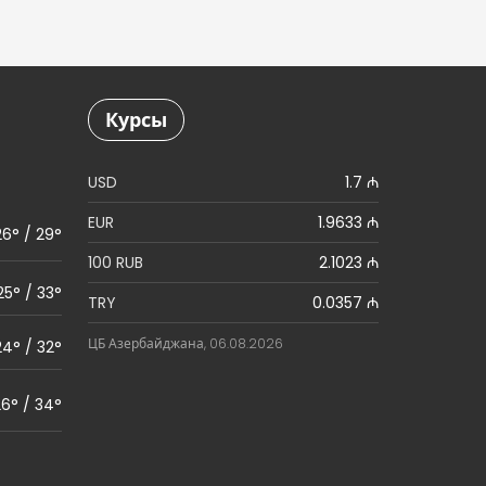
Курсы
USD
1.7 ₼
EUR
1.9633 ₼
26° / 29°
100 RUB
2.1023 ₼
25° / 33°
TRY
0.0357 ₼
ЦБ Азербайджана, 06.08.2026
24° / 32°
6° / 34°