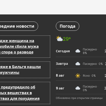
ледние новости
Погода
29°
ндже женщина на
мобиле сбила мужа
Пасмурно ·
Сегодня
 спора о разводе
8%
Завтра
Пасмурно · 0%
ляже в Бильгя нашли
 мужчины
8 авг
Ясно · 0%
 предупредило об
Пасмурно ·
9 авг
2
0%
ных веществах в
ствах для похудения
Обновлено при открытии страницы