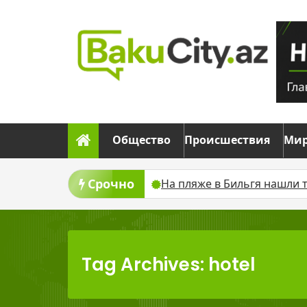
Skip
to
content
Общество
Происшествия
Ми
Срочно
жа после спора о разводе
На пляже в Бильгя нашли
Tag Archives: hotel