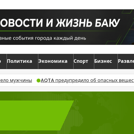
р
Политика
Экономика
Спорт
Бизнес
Развл
 тело мужчины
AQTA предупредило об опасных вещест