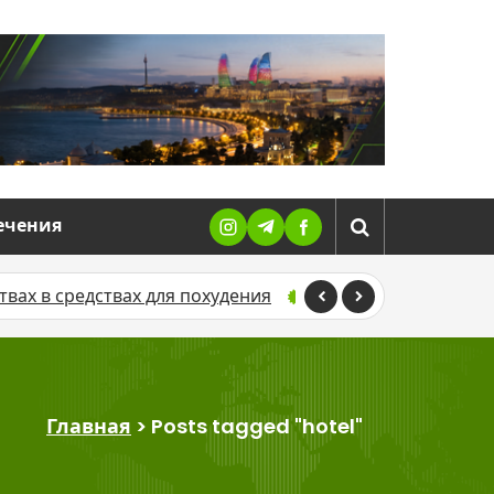
ечения
вах в средствах для похудения
В Азербайджане воен
Главная
>
Posts tagged "hotel"