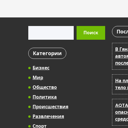
Поиск
Пос
Поиск
В Гя
Категории
авто
после
Бизнес
Мир
На п
Общество
тело
Политика
AQTA
Происшествия
опас
Развлечения
сред
Спорт