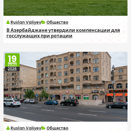
Ruslan Valiyev
Общество
В Азербайджане утвердили компенсации для
госслужащих при ротации
19
ИЮН
2026
Ruslan Valiyev
Общество