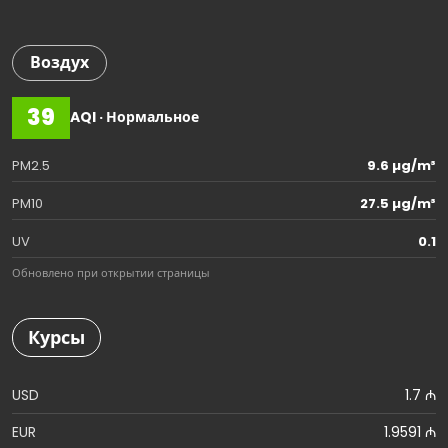
Воздух
39
AQI · Нормальное
PM2.5
9.6 µg/m³
PM10
27.5 µg/m³
UV
0.1
Обновлено при открытии страницы
Курсы
USD
1.7 ₼
EUR
1.9591 ₼