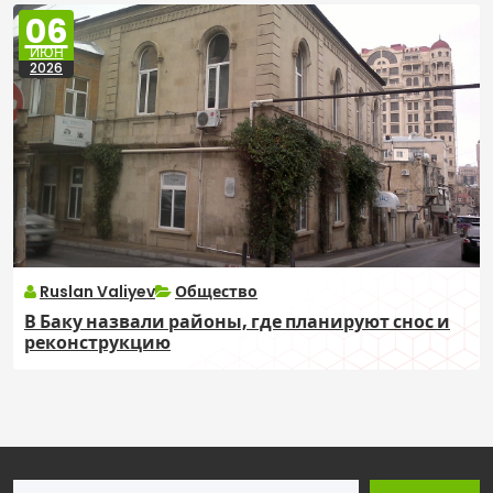
06
ИЮН
2026
Ruslan Valiyev
Общество
В Баку назвали районы, где планируют снос и
реконструкцию
Поиск