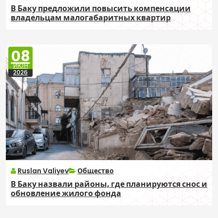
В Баку предложили повысить компенсации
владельцам малогабаритных квартир
08
ИЮН
2026
Ruslan Valiyev
Общество
В Баку назвали районы, где планируются снос и
обновление жилого фонда