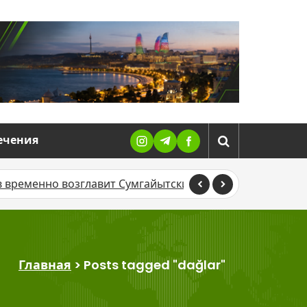
ечения
 временно возглавит Сумгайытский медицинский центр
Главная
>
Posts tagged "dağlar"