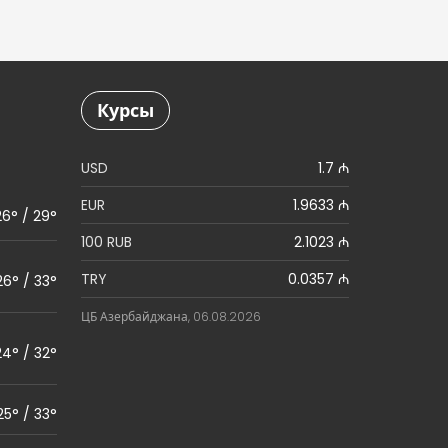
Курсы
USD
1.7 ₼
EUR
1.9633 ₼
26° / 29°
100 RUB
2.1023 ₼
TRY
0.0357 ₼
26° / 33°
ЦБ Азербайджана, 06.08.2026
24° / 32°
25° / 33°