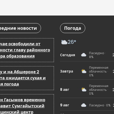
ледние новости
Погода
26°
йчае освободили от
ности главу районного
Пасмурно ·
Сегодня
ора образования
8%
Переменная
Завтра
у и на Абшероне 2
облачность ·
0%
та ожидается сухая и
ая погода
Переменная
8 авг
облачность ·
0%
н Гасымов временно
9 авг
лавит Сумгайытский
Пасмурно · 0%
цинский центр