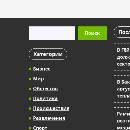
Поиск
Пос
Поиск
В Гё
Категории
долж
сект
Бизнес
Мир
В Бак
Общество
авгус
тепл
Политика
Происшествия
Рами
Развлечения
возг
меди
Спорт