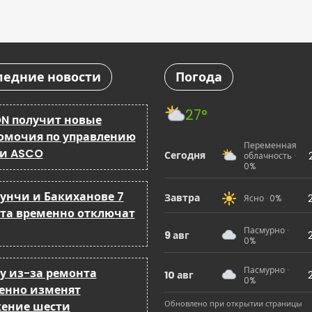
ледние новости
Погода
27°
N получит новые
омочия по управлению
Переменная
 и ASCO
Сегодня
облачность ·
0%
бунчи и Бакиханове 7
Завтра
Ясно · 0%
ста временно отключат
Пасмурно ·
9 авг
0%
Пасмурно ·
ку из-за ремонта
10 авг
0%
енно изменят
Обновлено при открытии страницы
ение шести