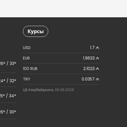
Курсы
USD
1.7 ₼
EUR
1.9633 ₼
26° / 33°
100 RUB
2.1023 ₼
TRY
0.0357 ₼
24° / 32°
ЦБ Азербайджана, 06.08.2026
25° / 34°
26° / 30°