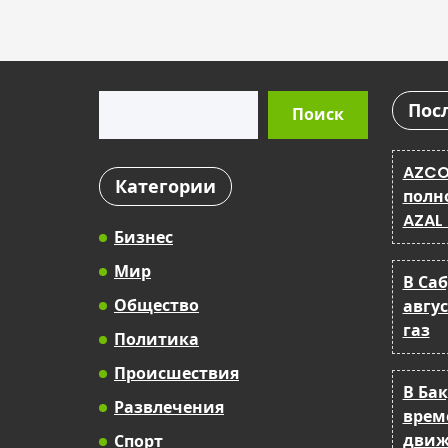
Поиск
Пос
Поиск
AZCO
Категории
полн
AZAL
Бизнес
Мир
В Са
Общество
авгу
газ
Политика
Происшествия
В Ба
Развлечения
врем
движ
Спорт