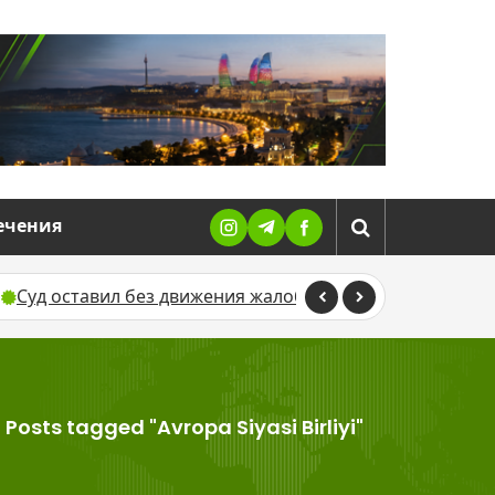
ечения
Суд оставил без движения жалобу Севиндж Гусейново
>
Posts tagged "Avropa Siyasi Birliyi"