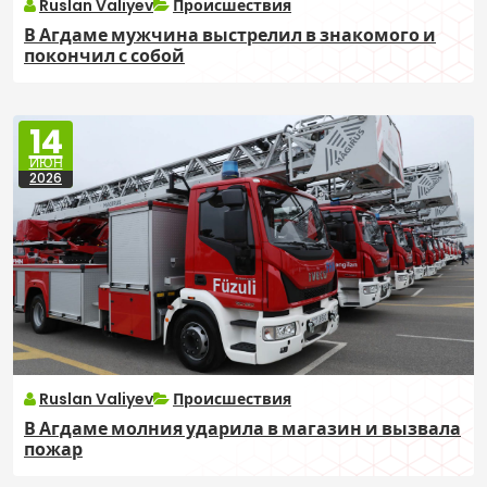
Ruslan Valiyev
Происшествия
В Агдаме мужчина выстрелил в знакомого и
покончил с собой
14
ИЮН
2026
Ruslan Valiyev
Происшествия
В Агдаме молния ударила в магазин и вызвала
пожар