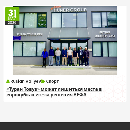
31
МАЙ
2026
Ruslan Valiyev
Спорт
«Туран Товуз» может лишиться места в
еврокубках из-за решения УЕФА