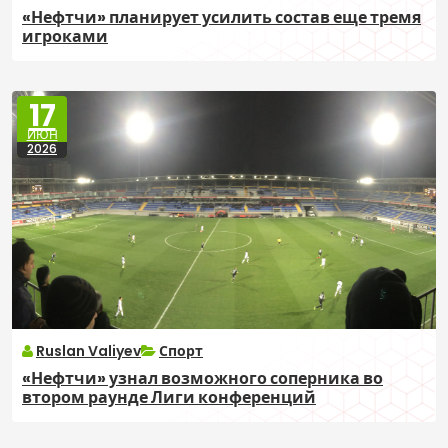
«Нефтчи» планирует усилить состав еще тремя
игроками
17
ИЮН
2026
Ruslan Valiyev
Спорт
«Нефтчи» узнал возможного соперника во
втором раунде Лиги конференций