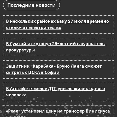
Последние новости
В нескольких районах Баку 27 июля временно
отключат электричество
В Сумгайыте утонул 25-летний следователь
прокуратуры
Защитник «Карабаха» Бруно Ланга сможет
сыграть с ЦСКА в Софии
В Агстафе тяжелое ДТП унесло жизнь одного
человека
«Реал» установил цену на трансфер Винисиуса