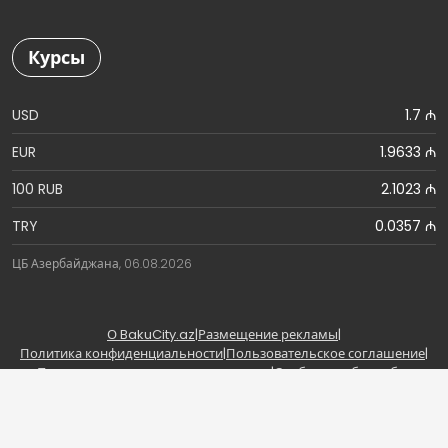
Курсы
USD
1.7 ₼
EUR
1.9633 ₼
100 RUB
2.1023 ₼
TRY
0.0357 ₼
ЦБ Азербайджана, 06.08.2026
О BakuCity.az
|
Размещение рекламы
|
Политика конфиденциальности
|
Пользовательское соглашение
|
Правила использования материалов
|
Сообщить об ошибке
Copyright © BakuCity.az | Powered by BakuCity.az