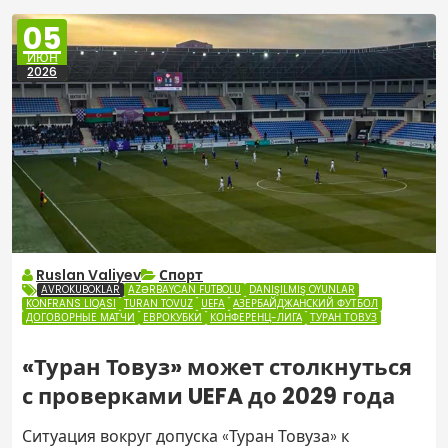
05
ИЮН
2026
Ruslan Valiyev
Спорт
AVROKUBOKLAR
AZƏRBAYCAN FUTBOLU
DANIŞILMIŞ OYUNLAR
KONFRANS LIQASI
TURAN TOVUZ
UEFA
АЗЕРБАЙДЖАНСКИЙ ФУТБОЛ
ДОГОВОРНЫЕ МАТЧИ
ЕВРОКУБКИ
КОНФЕРЕНЦ-ЛИГА
ТУРАН ТОВУЗ
«Туран Товуз» может столкнуться
с проверками UEFA до 2029 года
Ситуация вокруг допуска «Туран Товуза» к