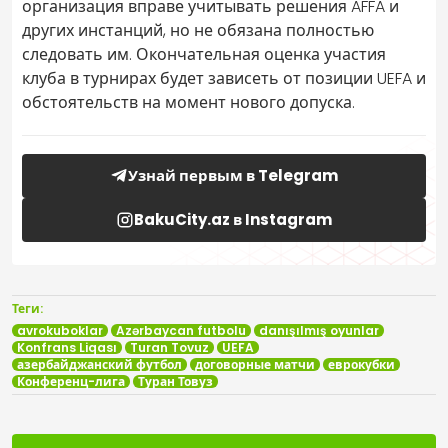
организация вправе учитывать решения AFFA и
других инстанций, но не обязана полностью
следовать им. Окончательная оценка участия
клуба в турнирах будет зависеть от позиции UEFA и
обстоятельств на момент нового допуска.
Узнай первым в Telegram
BakuCity.az в Instagram
Теги:
avrokuboklar
Azərbaycan futbolu
danışılmış oyunlar
Konfrans Liqası
Turan Tovuz
UEFA
азербайджанский футбол
договорные матчи
еврокубки
Конференц-лига
Туран Товуз