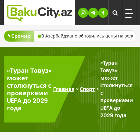
Skip
to
content
Срочно
ербайджана
В Азербайджане обновились цены на золото раз
«Туран
«Туран Товуз»
Товуз»
может
может
столкнуться с
столкнуться
Главная
>
Спорт
>
проверками
с
UEFA до 2029
проверками
года
UEFA до
2029 года