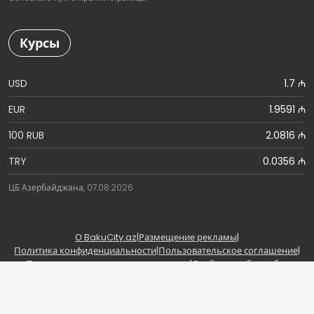
Курсы
USD
1.7 ₼
EUR
1.9591 ₼
100 RUB
2.0816 ₼
TRY
0.0356 ₼
ЦБ Азербайджана, 07.08.2026
О BakuCity.az
|
Размещение рекламы
|
Политика конфиденциальности
|
Пользовательское соглашение
|
Правила использования материалов
|
Сообщить об ошибке
Copyright © BakuCity.az | Powered by BakuCity.az