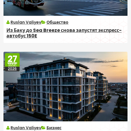
Ruslan Valiyev
Общество
Из Баку до Sea Breeze снова запустят экспресс-
автобус 150E
27
МАЙ
2026
Ruslan Valiyev
Бизнес