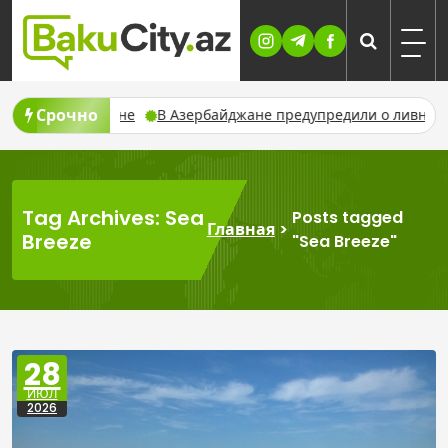
Skip
to
content
Срочно
дрона в Украине
В Азербайджане предупредили о ливнях, гроз
Tag Archives: Sea
Posts tagged
Главная
>
Breeze
"Sea Breeze"
28
ИЮЛ
2026