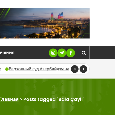
ечения
вный суд Азербайджана уточнил правила выплаты автор
Главная
>
Posts tagged "Bala Çaylı"