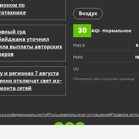
ионом по
тотехнике
Воздух
30
AQI · Нормальное
овный суд
байджана уточнил
PM2.5
9
ила выплаты авторских
раров
PM10
1
UV
у и регионах 7 августа
Обновлено при открытии страницы
енно отключат свет из-
емонта сетей
ка конфиденциальности
|
Пользовательское соглашение
|
Правила испо
Copyright © BakuCity.az | Powered by BakuCity.a