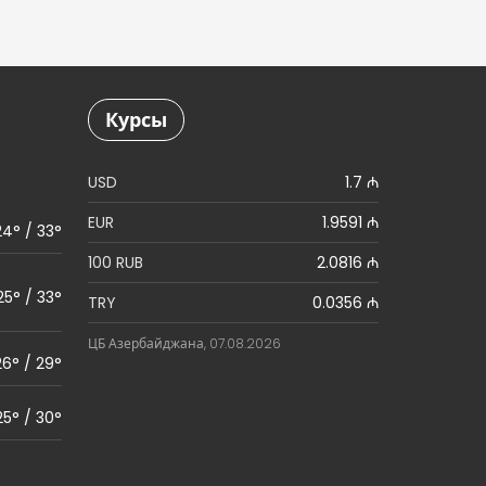
Курсы
USD
1.7 ₼
EUR
1.9591 ₼
24° / 33°
100 RUB
2.0816 ₼
25° / 33°
TRY
0.0356 ₼
ЦБ Азербайджана, 07.08.2026
26° / 29°
25° / 30°