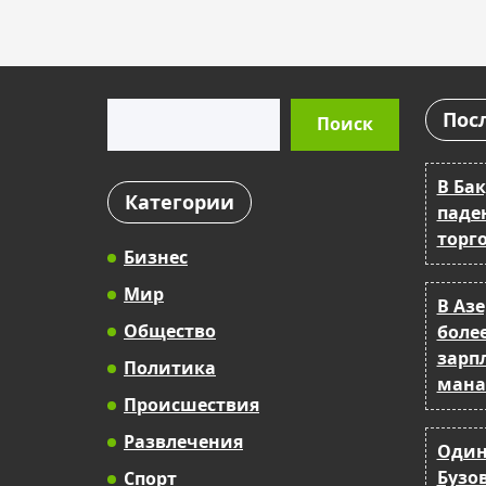
Поиск
Пос
Поиск
В Ба
Категории
паде
торг
Бизнес
Мир
В Аз
Общество
более
зарпл
Политика
мана
Происшествия
Развлечения
Один
Бузо
Спорт