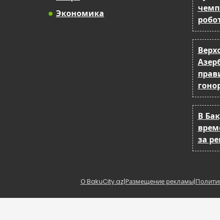
чемп
Экономика
робо
Верх
Азер
прав
гоно
В Бак
врем
за р
О BakuCity.az
|
Размещение рекламы
|
Полити