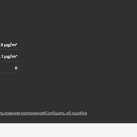
.3 µg/m³
5.1 µg/m³
0
льзования материалов
|
Сообщить об ошибке
z