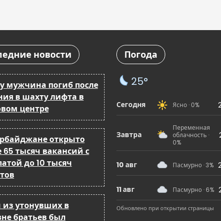
ледние новости
Погода
25°
ку мужчина погиб после
ния в шахту лифта в
Сегодня
Ясно · 0%
овом центре
Переменная
Завтра
облачность ·
ербайджане открыто
0%
 65 тысяч вакансий с
атой до 10 тысяч
10 авг
Пасмурно · 3%
тов
11 авг
Пасмурно · 6%
 из утонувших в
Обновлено при открытии страницы
вне братьев был