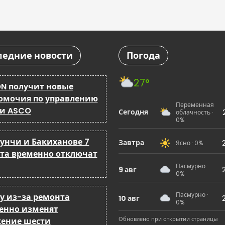
ледние новости
Погода
27°
N получит новые
омочия по управлению
Переменная
 и ASCO
Сегодня
облачность ·
0%
бунчи и Бакиханове 7
Завтра
Ясно · 0%
ста временно отключат
Пасмурно ·
9 авг
0%
Пасмурно ·
ку из-за ремонта
10 авг
0%
енно изменят
Обновлено при открытии страницы
ение шести