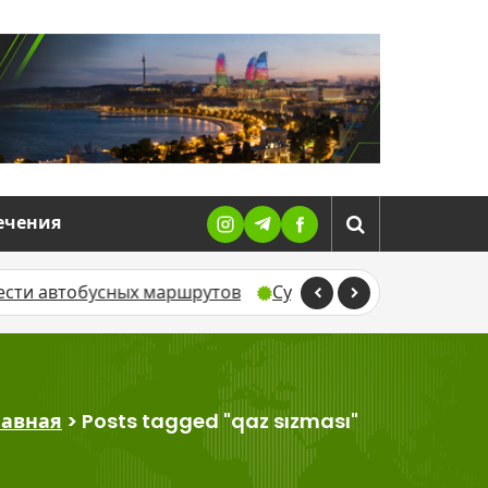
ечения
обусных маршрутов
Суд оставил без движения жалобу
лавная
>
Posts tagged "qaz sızması"