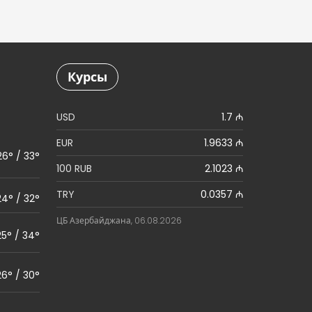
Курсы
USD
1.7 ₼
EUR
1.9633 ₼
26° / 33°
100 RUB
2.1023 ₼
TRY
0.0357 ₼
24° / 32°
ЦБ Азербайджана, 06.08.2026
25° / 34°
26° / 30°