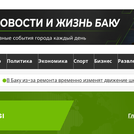
р
Политика
Экономика
Спорт
Бизнес
Развл
 из-за ремонта временно изменят движение шести авт
sı
Г