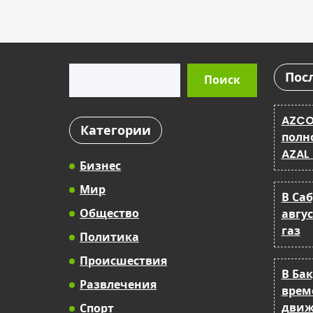
Поиск
Пос
Поиск
AZCO
Категории
полн
AZAL
Бизнес
Мир
В Са
Общество
авгу
газ
Политика
Происшествия
В Ба
Развлечения
врем
движ
Спорт