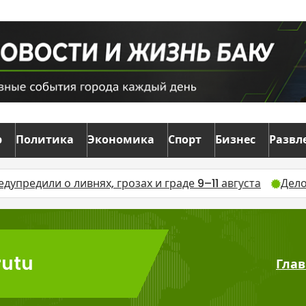
р
Политика
Экономика
Спорт
Бизнес
Развл
ли о ливнях, грозах и граде 9–11 августа
Дело о взят
rutu
Глав