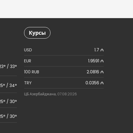
Курсы
USD
1.7 ₼
EUR
1.9591 ₼
23° / 33°
100 RUB
2.0816 ₼
TRY
0.0356 ₼
25° / 34°
ЦБ Азербайджана, 07.08.2026
25° / 30°
25° / 30°