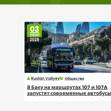
03
ИЮН
2026
Ruslan Valiyev
Общество
В Баку на маршрутах 107 и 107A
запустят современные автобус