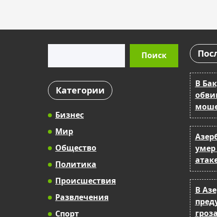
Поиск
Пос
Поиск
В Бак
Категории
обви
моше
Бизнес
Мир
Азер
Общество
умер
атак
Политика
Происшествия
В Аз
Развлечения
пред
гроза
Спорт