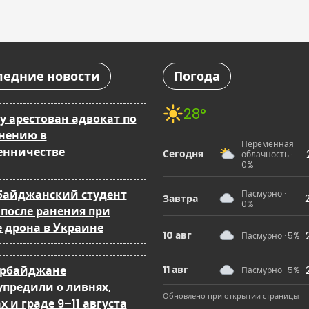
ледние новости
Погода
28°
у арестован адвокат по
нению в
Переменная
нничестве
Сегодня
облачность ·
0%
байджанский студент
Пасмурно ·
Завтра
0%
 после ранения при
е дрона в Украине
10 авг
Пасмурно · 5%
ербайджане
11 авг
Пасмурно · 5%
упредили о ливнях,
Обновлено при открытии страницы
х и граде 9–11 августа