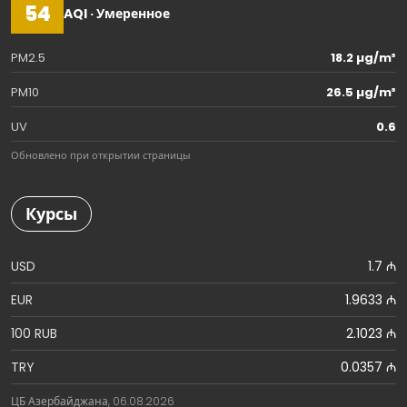
54
AQI · Умеренное
PM2.5
18.2 µg/m³
PM10
26.5 µg/m³
UV
0.6
Обновлено при открытии страницы
Курсы
USD
1.7 ₼
EUR
1.9633 ₼
100 RUB
2.1023 ₼
TRY
0.0357 ₼
ЦБ Азербайджана, 06.08.2026